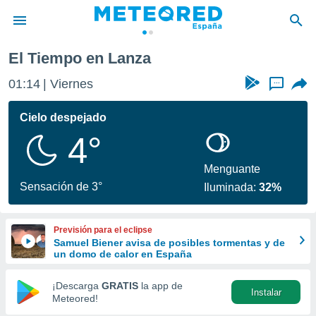
El Tiempo en Lanza
privacidad
01:14
Viernes
...
o de
tiempo.com)
borado por
Cielo despejado
es para
4°
ue la
 que se
e calidad.
Menguante
eder a este
Sensación de 3°
Iluminada:
32%
ediante las
opciones:
Previsión para el eclipse
ookies y
Samuel Biener avisa de posibles tormentas y de
e forma
un domo de calor en España
d digital
¡Descarga
GRATIS
la app de
Instalar
ada, basada
Meteored!
mación