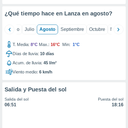
 seleccionar
o.
¿Qué tiempo hace en Lanza en
agosto
?
calización
precisa e
ión mediante
yo
Junio
Julio
Agosto
Septiembre
Octubre
Noviemb
, publicidad
T. Media:
8°C
Max.:
16°C
Min:
1°C
dos,
 publicidad
Días de lluvia:
10
días
,
Acum. de lluvia:
45 l/m²
ón de
 desarrollo
Viento medio:
6 km/h
s.
tros 1199
Salida y Puesta del sol
ios
Salida del sol
Puesta del sol
06:51
18:16