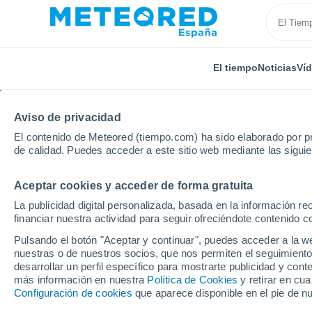
El tiempo
Noticias
Ví
Aviso de privacidad
El contenido de Meteored (tiempo.com) ha sido elaborado por pr
de calidad. Puedes acceder a este sitio web mediante las sigui
Aceptar cookies y acceder de forma gratuita
Inicio
Alemania
Brandeburgo
Lanz
La publicidad digital personalizada, basada en la información r
financiar nuestra actividad para seguir ofreciéndote contenido c
El Tiempo en Lanz
Pulsando el botón "Aceptar y continuar", puedes acceder a la w
nuestras o de nuestros socios, que nos permiten el seguimiento
08:01
Viernes
desarrollar un perfil específico para mostrarte publicidad y co
más información en nuestra
Política de Cookies
y retirar en cu
Configuración de cookies
que aparece disponible en el pie de n
Soleado