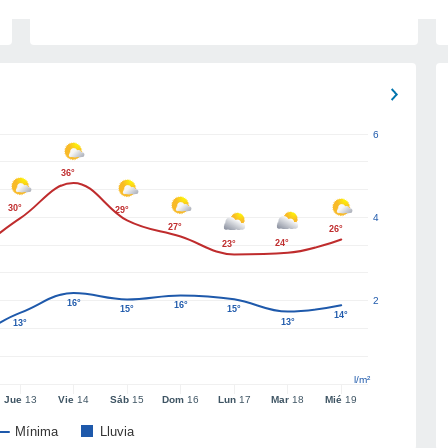
6
36°
30°
29°
4
27°
26°
24°
23°
2
16°
16°
15°
15°
14°
13°
13°
l/m²
Jue
13
Vie
14
Sáb
15
Dom
16
Lun
17
Mar
18
Mié
19
Mínima
Lluvia