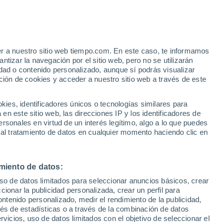
er a nuestro sitio web tiempo.com. En este caso, te informamos
/h
tizar la navegación por el sitio web, pero no se utilizarán
dad o contenido personalizado, aunque sí podrás visualizar
ción de cookies y acceder a nuestro sitio web a través de este
 de
es, identificadores únicos o tecnologías similares para
n este sitio web, las direcciones IP y los identificadores de
rsonales en virtud de un interés legítimo, algo a lo que puedes
 lluvia
Radar de lluvia
Satélites
Modelos
 al tratamiento de datos en cualquier momento haciendo clic en
miento de datos:
Lunes
Martes
Miércoles
Jueves
uso de datos limitados para seleccionar anuncios básicos, crear
10 Ago
11 Ago
12 Ago
13 Ago
ccionar la publicidad personalizada, crear un perfil para
ontenido personalizado, medir el rendimiento de la publicidad,
vés de estadísticas o a través de la combinación de datos
rvicios, uso de datos limitados con el objetivo de seleccionar el
60%