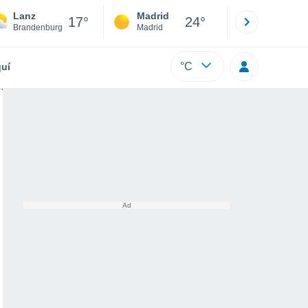
Lanz
Madrid
Barcelona
17°
24°
Brandenburg
Madrid
Barcelona
°C
uí