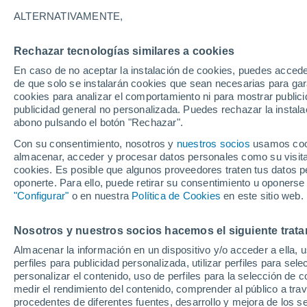
16°
ALTERNATIVAMENTE,
Rechazar tecnologías similares a cookies
Oeste
En caso de no aceptar la instalación de cookies, puedes acced
Sensación de 16°
11
-
23 km
de que solo se instalarán cookies que sean necesarias para garan
cookies para analizar el comportamiento ni para mostrar publici
publicidad general no personalizada. Puedes rechazar la instala
abono pulsando el botón "Rechazar".
Previsión para el eclipse
Samuel Biener avisa de posibles tormentas y
Con su consentimiento, nosotros y
nuestros socios
usamos cooki
un domo de calor en España
almacenar, acceder y procesar datos personales como su visita e
cookies. Es posible que algunos proveedores traten tus datos pe
El Tiempo 1 - 7 días
Por horas
Actualidad
Mapa de
oponerte. Para ello, puede retirar su consentimiento u oponerse
"Configurar"
o en nuestra
Política de Cookies
en este sitio web.
Nosotros y nuestros socios hacemos el siguiente trata
Mañana
Domingo
Hoy
Almacenar la información en un dispositivo y/o acceder a ella, 
8 Ago
9 Ago
7 Ago
perfiles para publicidad personalizada, utilizar perfiles para sele
personalizar el contenido, uso de perfiles para la selección de c
medir el rendimiento del contenido, comprender al público a tra
procedentes de diferentes fuentes, desarrollo y mejora de los se