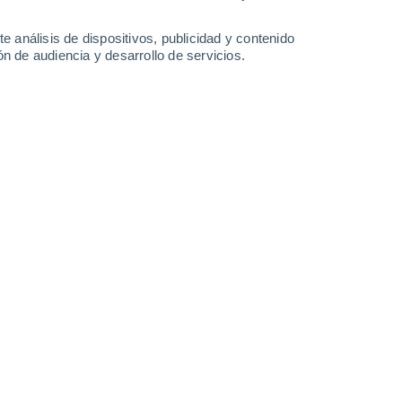
0.3 l/m²
30°
/
16°
21°
/
12°
23°
/
9°
30°
/
13°
e análisis de dispositivos, publicidad y contenido
n de audiencia y desarrollo de servicios.
-
53
km/h
17
-
40
km/h
8
-
20
km/h
13
-
32
km/h
Oeste
1 Bajo
11
-
23 km/h
FPS:
no
uboso
Oeste
1 Bajo
13
-
29 km/h
FPS:
no
uboso
Oeste
2 Bajo
15
-
32 km/h
FPS:
no
Oeste
2 Bajo
15
-
32 km/h
FPS:
no