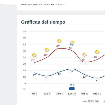
Luz diurna restante
13h 37m
Gráficas del tiempo
45
40
35
32°
30°
30
25°
23°
25
21°
21°
20
15
16°
14°
13°
10
12°
11°
9°
5
0.3
°C
Vie
7
Sáb
8
Dom
9
Lun
10
Mar
11
Mié
12
Máxima