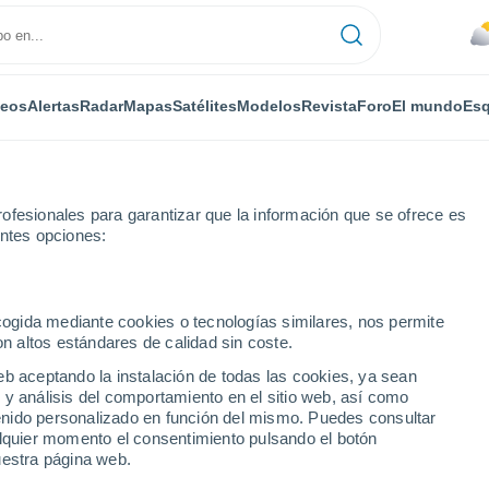
deos
Alertas
Radar
Mapas
Satélites
Modelos
Revista
Foro
El mundo
Esq
ofesionales para garantizar que la información que se ofrece es
entes opciones:
ecogida mediante cookies o tecnologías similares, nos permite
on altos estándares de calidad sin coste.
eb aceptando la instalación de todas las cookies, ya sean
 y análisis del comportamiento en el sitio web, así como
...
ntenido personalizado en función del mismo. Puedes consultar
alquier momento el consentimiento pulsando el botón
Por horas
uestra página web.
Cielos cubiertos en las próximas
horas