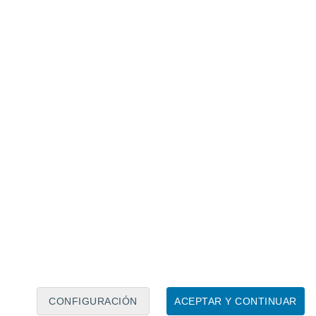
Calendario lunar
Lun
Mar
Mié
Jue
Vie
Sáb
Dom
7
8
9
10
11
12
13
14
15
16
17
18
19
20
CONFIGURACIÓN
ACEPTAR Y CONTINUAR