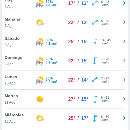
80%
8
-
28
17°
/
13°
4.4 l/m²
km/h
6 Ago
do en
 mismo.
sultar más
Mañana
8
-
25
22°
/
12°
 en nuestra
km/h
7 Ago
 Cookies
y
ualquier
Sábado
80%
14
-
45
25°
/
15°
4.1 l/m²
km/h
8 Ago
ento
 botón
ación de
Domingo
90%
7
-
28
22°
/
15°
kies
6.3 l/m²
km/h
9 Ago
 disponible
e nuestra
Lunes
80%
7
-
27
.
22°
/
14°
0.8 l/m²
km/h
10 Ago
IVAMENTE,
Martes
6
-
21
27°
/
15°
km/h
11 Ago
as
 a cookies
Miércoles
6
-
30
25°
/
17°
km/h
 no aceptar
12 Ago
ón de