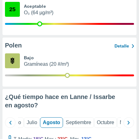
 seleccionar
Aceptable
o.
25
O₃ (64 µg/m³)
calización
precisa e
ión mediante
, publicidad
Polen
Detalle
dos,
 publicidad
Bajo
,
Gramíneas (20 #/m³)
ón de
 desarrollo
s.
tros 1199
¿Qué tiempo hace en Lanne / Issarbe
ios
en
agosto
?
yo
Junio
Julio
Agosto
Septiembre
Octubre
Noviemb
T. Media:
18°C
Max.:
23°C
Min:
13°C