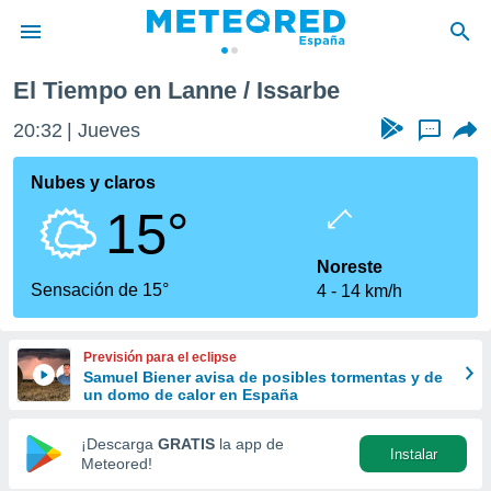
 / Issarbe
El Tiempo en Lanne / Issarbe
privacidad
20:32
Jueves
...
o de
tiempo.com)
borado por
Nubes y claros
es para
15°
ue la
 que se
e calidad.
Noreste
eder a este
Sensación de 15°
4
14 km/h
ediante las
opciones:
Previsión para el eclipse
ookies y
Samuel Biener avisa de posibles tormentas y de
e forma
un domo de calor en España
d digital
¡Descarga
GRATIS
la app de
Instalar
ada, basada
Meteored!
mación