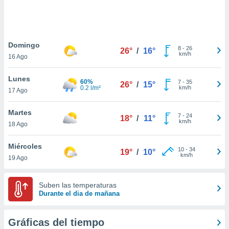
 botón
.
nto,
Domingo
8
-
26
26°
/
16°
km/h
16 Ago
cios
kies,
Lunes
ores únicos
60%
7
-
35
26°
/
15°
0.2 l/m²
km/h
17 Ago
as similares
nar,
rocesar
Martes
7
-
24
18°
/
11°
onales como
km/h
18 Ago
 este sitio
recciones IP
Miércoles
ficadores de
10
-
34
19°
/
10°
km/h
19 Ago
 posible
s
 traten tus
Suben las temperaturas
nales en
Durante el dia de mañana
 interés
go a lo que
nerte. Para
Gráficas del tiempo
retirar su