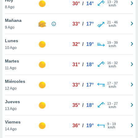
13
-
29
30°
/
14°
km/h
8 Ago
do en
 mismo.
sultar más
Mañana
21
-
46
33°
/
17°
 en nuestra
km/h
9 Ago
 Cookies
y
ualquier
Lunes
19
-
39
32°
/
19°
km/h
10 Ago
ento
 botón
ación de
Martes
16
-
32
31°
/
18°
kies
km/h
11 Ago
 disponible
e nuestra
Miércoles
17
-
37
.
33°
/
17°
km/h
12 Ago
IVAMENTE,
Jueves
13
-
27
35°
/
18°
km/h
13 Ago
as
 a cookies
Viernes
9
-
19
36°
/
19°
km/h
 no aceptar
14 Ago
ón de