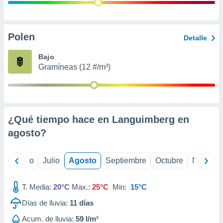
 seleccionar
o.
calización
precisa e
Polen
Detalle
ión mediante
Bajo
, publicidad
Gramíneas (12 #/m³)
dos,
 publicidad
,
ón de
¿Qué tiempo hace en Languimberg en
 desarrollo
s.
agosto
?
tros 1199
ios
yo
Junio
Julio
Agosto
Septiembre
Octubre
Noviemb
T. Media:
20°C
Max.:
25°C
Min:
15°C
Días de lluvia:
11
días
Acum. de lluvia:
59 l/m²