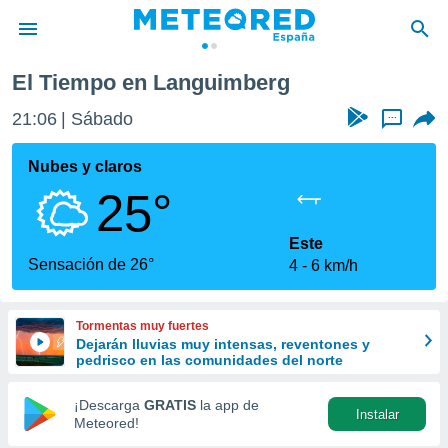
El Tiempo en Languimberg
privacidad
21:06
Sábado
...
o de
tiempo.com)
borado por
Nubes y claros
es para
25°
ue la
 que se
e calidad.
Este
eder a este
Sensación de 26°
4
6 km/h
ediante las
opciones:
Tormentas muy fuertes
ookies y
Dejarán lluvias muy intensas, reventones y
e forma
pedrisco en las comunidades del norte
d digital
¡Descarga
GRATIS
la app de
Instalar
ada, basada
Meteored!
mación