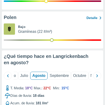
 seleccionar
o.
calización
precisa e
Polen
Detalle
ión mediante
Bajo
, publicidad
Gramíneas (22 #/m³)
dos,
 publicidad
,
ón de
¿Qué tiempo hace en Langrickenbach
 desarrollo
s.
en
agosto
?
tros 1199
ios
yo
Junio
Julio
Agosto
Septiembre
Octubre
Noviemb
T. Media:
18°C
Max.:
22°C
Min:
15°C
Días de lluvia:
18
días
Acum. de lluvia:
181 l/m²