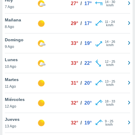
14
-
30
27°
/
17°
km/h
7 Ago
do en
 mismo.
sultar más
Mañana
11
-
24
29°
/
17°
 en nuestra
km/h
8 Ago
 Cookies
y
ualquier
Domingo
14
-
26
33°
/
19°
km/h
9 Ago
ento
 botón
ación de
Lunes
12
-
25
33°
/
22°
kies
km/h
10 Ago
 disponible
e nuestra
Martes
13
-
25
.
31°
/
20°
km/h
11 Ago
IVAMENTE,
Miércoles
18
-
33
32°
/
20°
km/h
12 Ago
as
 a cookies
Jueves
9
-
25
32°
/
19°
km/h
 no aceptar
13 Ago
ón de