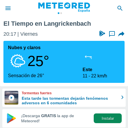
El Tiempo en Langrickenbach
privacidad
20:17
Viernes
...
o de
tiempo.com)
borado por
Nubes y claros
es para
25°
ue la
 que se
e calidad.
Este
eder a este
Sensación de 26°
11
22 km/h
ediante las
opciones:
Tormentas fuertes
ookies y
Esta tarde las tormentas dejarán fenómenos
e forma
adversos en 6 comunidades
d digital
¡Descarga
GRATIS
la app de
Instalar
ada, basada
Meteored!
mación