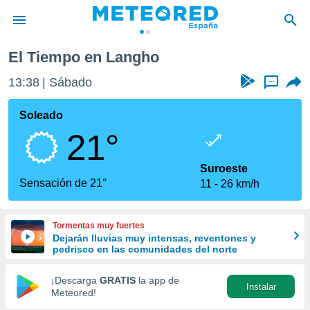
El Tiempo en Langho
privacidad
13:39
Sábado
...
o de
tiempo.com)
borado por
Soleado
es para
21°
ue la
 que se
e calidad.
Suroeste
eder a este
Sensación de 21°
11
26 km/h
ediante las
opciones:
Tormentas muy fuertes
ookies y
Dejarán lluvias muy intensas, reventones y
e forma
pedrisco en las comunidades del norte
d digital
¡Descarga
GRATIS
la app de
Instalar
ada, basada
Meteored!
mación