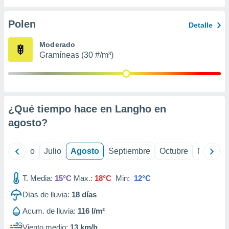
 seleccionar
o.
Polen
Detalle
calización
precisa e
Moderado
ión mediante
Gramíneas (30 #/m³)
, publicidad
dos,
 publicidad
,
¿Qué tiempo hace en Langho en
ón de
agosto
?
 desarrollo
s.
tros 1199
yo
Junio
Julio
Agosto
Septiembre
Octubre
Noviemb
ios
T. Media:
15°C
Max.:
18°C
Min:
12°C
Días de lluvia:
18
días
Acum. de lluvia:
116 l/m²
Viento medio:
13 km/h