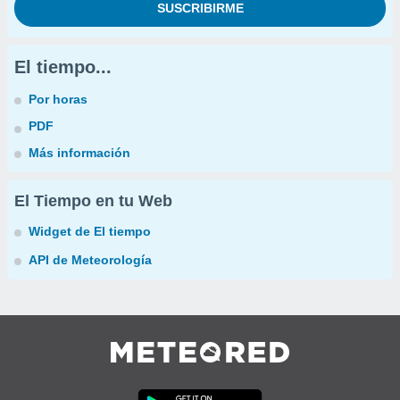
El tiempo...
Por horas
PDF
Más información
El Tiempo en tu Web
Widget de El tiempo
API de Meteorología