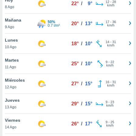
12
-
28
22°
/
9°
km/h
8 Ago
do en
 mismo.
sultar más
Mañana
50%
17
-
36
20°
/
13°
 en nuestra
0.7 l/m²
km/h
9 Ago
 Cookies
y
ualquier
Lunes
14
-
31
18°
/
10°
km/h
10 Ago
ento
 botón
ación de
Martes
9
-
22
25°
/
10°
kies
km/h
11 Ago
 disponible
e nuestra
Miércoles
16
-
31
.
27°
/
15°
km/h
12 Ago
IVAMENTE,
Jueves
9
-
23
29°
/
15°
km/h
13 Ago
as
 a cookies
Viernes
9
-
25
26°
/
17°
km/h
 no aceptar
14 Ago
ón de