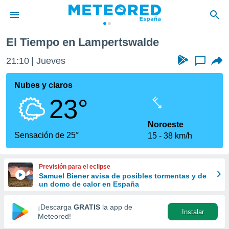
El Tiempo en Lampertswalde
privacidad
21:10
Jueves
...
o de
tiempo.com)
borado por
Nubes y claros
es para
23°
ue la
 que se
e calidad.
Noroeste
eder a este
Sensación de 25°
15
38 km/h
ediante las
opciones:
Previsión para el eclipse
ookies y
Samuel Biener avisa de posibles tormentas y de
e forma
un domo de calor en España
d digital
¡Descarga
GRATIS
la app de
Instalar
ada, basada
Meteored!
mación