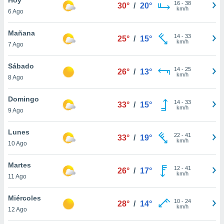
16
-
38
30°
/
20°
km/h
6 Ago
do en
 mismo.
sultar más
Mañana
14
-
33
25°
/
15°
 en nuestra
km/h
7 Ago
 Cookies
y
ualquier
Sábado
14
-
25
26°
/
13°
km/h
8 Ago
ento
 botón
ación de
Domingo
14
-
33
33°
/
15°
kies
km/h
9 Ago
 disponible
e nuestra
Lunes
22
-
41
.
33°
/
19°
km/h
10 Ago
IVAMENTE,
Martes
12
-
41
26°
/
17°
km/h
11 Ago
as
 a cookies
Miércoles
10
-
24
28°
/
14°
km/h
 no aceptar
12 Ago
ón de