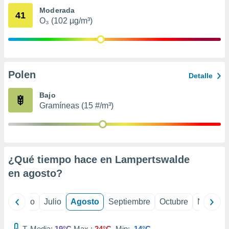
 seleccionar
Moderada
o.
41
O₃ (102 µg/m³)
calización
precisa e
ión mediante
, publicidad
Polen
Detalle
dos,
 publicidad
Bajo
,
Gramíneas (15 #/m³)
ón de
 desarrollo
s.
tros 1199
¿Qué tiempo hace en Lampertswalde
ios
en
agosto
?
yo
Junio
Julio
Agosto
Septiembre
Octubre
Noviemb
T. Media:
19°C
Max.:
24°C
Min:
14°C