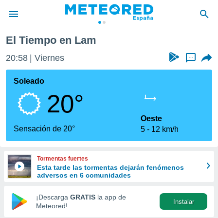
El Tiempo en Lam
privacidad
20:58
Viernes
...
o de
tiempo.com)
borado por
Soleado
es para
20°
ue la
 que se
e calidad.
Oeste
eder a este
Sensación de 20°
5
12 km/h
ediante las
opciones:
Tormentas fuertes
ookies y
Esta tarde las tormentas dejarán fenómenos
e forma
adversos en 6 comunidades
d digital
¡Descarga
GRATIS
la app de
Instalar
ada, basada
Meteored!
mación