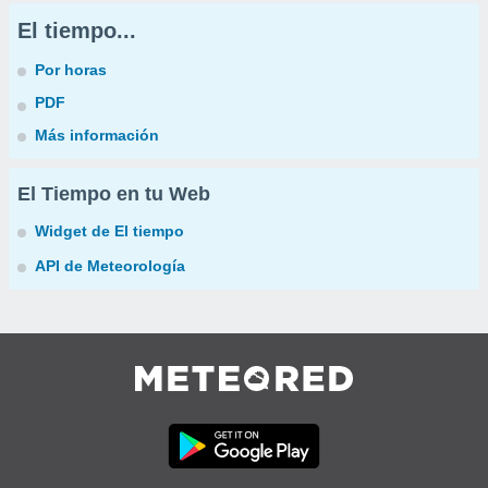
El tiempo...
Por horas
PDF
Más información
El Tiempo en tu Web
Widget de El tiempo
API de Meteorología