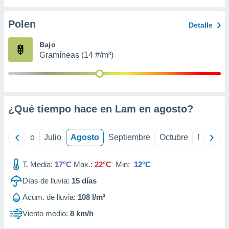
 seleccionar
o.
Polen
Detalle
calización
precisa e
Bajo
ión mediante
Gramíneas (14 #/m³)
, publicidad
dos,
 publicidad
,
¿Qué tiempo hace en Lam en
agosto
?
ón de
 desarrollo
s.
yo
Junio
Julio
Agosto
Septiembre
Octubre
Noviemb
tros 1199
ios
T. Media:
17°C
Max.:
22°C
Min:
12°C
Días de lluvia:
15
días
Acum. de lluvia:
108 l/m²
Viento medio:
8 km/h