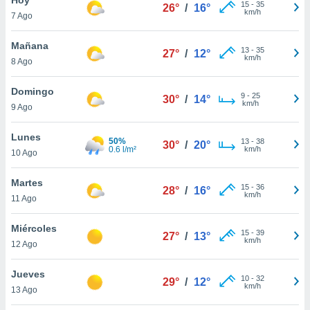
15
-
35
26°
/
16°
km/h
7 Ago
do en
 mismo.
sultar más
Mañana
13
-
35
27°
/
12°
 en nuestra
km/h
8 Ago
 Cookies
y
ualquier
Domingo
9
-
25
30°
/
14°
km/h
9 Ago
ento
 botón
ación de
Lunes
50%
13
-
38
30°
/
20°
kies
0.6 l/m²
km/h
10 Ago
 disponible
e nuestra
Martes
15
-
36
.
28°
/
16°
km/h
11 Ago
IVAMENTE,
Miércoles
15
-
39
27°
/
13°
km/h
12 Ago
as
 a cookies
Jueves
10
-
32
29°
/
12°
km/h
 no aceptar
13 Ago
ón de