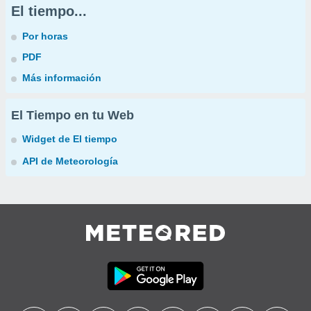
El tiempo...
Por horas
PDF
Más información
El Tiempo en tu Web
Widget de El tiempo
API de Meteorología