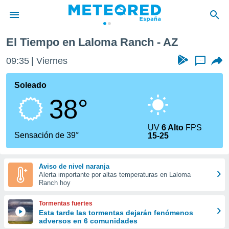
El Tiempo en Laloma Ranch - AZ
privacidad
09:35
Viernes
...
o de
tiempo.com)
borado por
Soleado
es para
38°
ue la
 que se
e calidad.
UV
6 Alto
FPS
eder a este
Sensación de 39°
15-25
ediante las
opciones:
Aviso de nivel naranja
ookies y
Alerta importante por altas temperaturas en Laloma
e forma
Ranch hoy
d digital
Tormentas fuertes
ada, basada
Esta tarde las tormentas dejarán fenómenos
adversos en 6 comunidades
mación