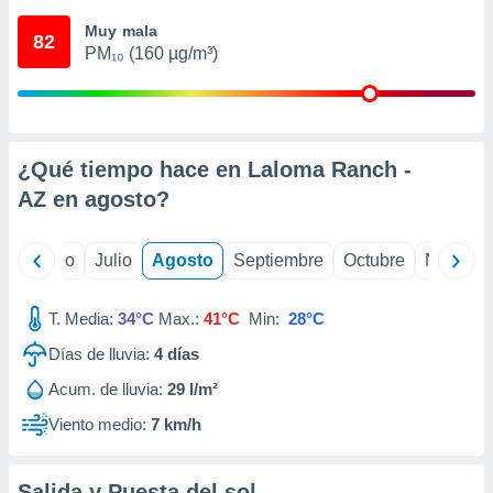
 seleccionar
o.
Muy mala
82
PM₁₀ (160 µg/m³)
calización
precisa e
ión mediante
, publicidad
¿Qué tiempo hace en Laloma Ranch -
dos,
AZ en
agosto
?
 publicidad
,
ón de
yo
Junio
Julio
Agosto
Septiembre
Octubre
Noviemb
 desarrollo
s.
T. Media:
34°C
Max.:
41°C
Min:
28°C
tros 1199
ios
Días de lluvia:
4
días
Acum. de lluvia:
29 l/m²
Viento medio:
7 km/h
Salida y Puesta del sol