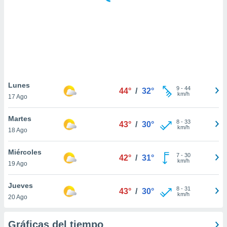
 botón
.
nto,
cios
kies,
ores únicos
Lunes
9
-
44
as similares
44°
/
32°
km/h
17 Ago
nar,
rocesar
Martes
onales como
8
-
33
43°
/
30°
km/h
 este sitio
18 Ago
recciones IP
ficadores de
Miércoles
7
-
30
42°
/
31°
 posible
km/h
19 Ago
s
 traten tus
Jueves
nales en
8
-
31
43°
/
30°
km/h
 interés
20 Ago
go a lo que
nerte. Para
Gráficas del tiempo
retirar su