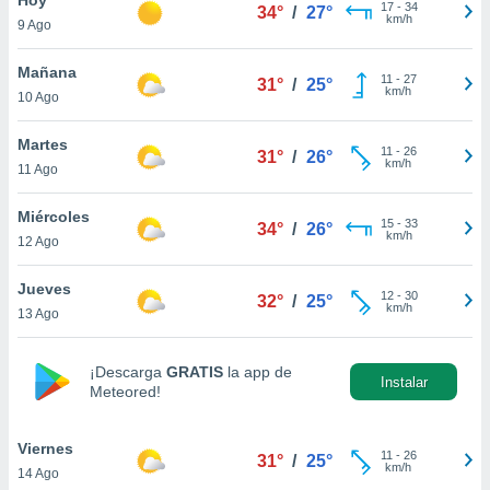
17
-
34
34°
/
27°
km/h
9 Ago
do en
 mismo.
sultar más
Mañana
11
-
27
31°
/
25°
 en nuestra
km/h
10 Ago
 Cookies
y
ualquier
Martes
11
-
26
31°
/
26°
km/h
11 Ago
ento
 botón
ación de
Miércoles
15
-
33
34°
/
26°
kies
km/h
12 Ago
 disponible
e nuestra
Jueves
12
-
30
.
32°
/
25°
km/h
13 Ago
IVAMENTE,
¡Descarga
GRATIS
la app de
Instalar
Meteored!
as
 a cookies
Viernes
 no aceptar
11
-
26
31°
/
25°
km/h
14 Ago
ón de