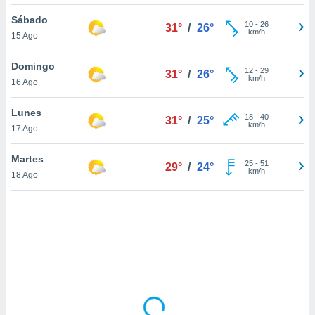
uedes
uestro sitio
Sábado
10
-
26
31°
/
26°
.com. En
km/h
15 Ago
te
 de que
Domingo
talarán
12
-
29
31°
/
26°
km/h
16 Ago
e sean
para
a
Lunes
18
-
40
31°
/
25°
por el sitio
km/h
17 Ago
o se
cookies para
Martes
25
-
51
29°
/
24°
km/h
18 Ago
nto ni para
licidad o
ado, aunque
sualizar
general no
ada. Puedes
 instalación
y acceder a
io web a
ste abono