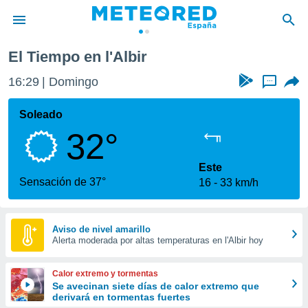
El Tiempo en l'Albir
privacidad
16:29
Domingo
...
o de
tiempo.com)
borado por
Soleado
es para
32°
ue la
 que se
e calidad.
Este
eder a este
Sensación de 37°
16
33 km/h
ediante las
opciones:
ookies y
Aviso de nivel amarillo
Alerta moderada por altas temperaturas en l'Albir hoy
e forma
d digital
Calor extremo y tormentas
ada, basada
Se avecinan siete días de calor extremo que
derivará en tormentas fuertes
mación