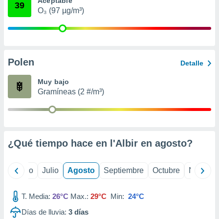
Aceptable
 seleccionar
39
o.
O₃ (97 µg/m³)
calización
precisa e
ión mediante
Polen
, publicidad
Detalle
dos,
Muy bajo
 publicidad
Gramíneas (2 #/m³)
,
ón de
 desarrollo
s.
¿Qué tiempo hace en l'Albir en
agosto
?
tros 1199
ios
yo
Junio
Julio
Agosto
Septiembre
Octubre
Noviemb
T. Media:
26°C
Max.:
29°C
Min:
24°C
Días de lluvia:
3
días