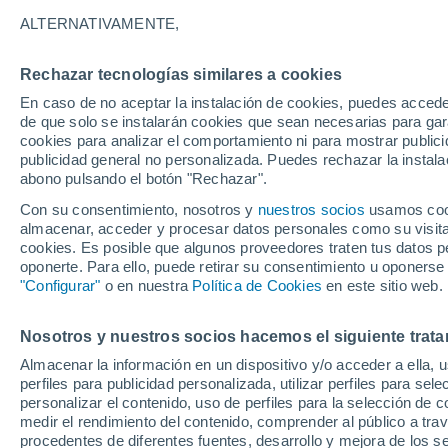
22°
ALTERNATIVAMENTE,
Rechazar tecnologías similares a cookies
UV
6 Alto
En caso de no aceptar la instalación de cookies, puedes acced
Sensación de 22°
FPS
15-25
de que solo se instalarán cookies que sean necesarias para garan
cookies para analizar el comportamiento ni para mostrar publici
publicidad general no personalizada. Puedes rechazar la instala
abono pulsando el botón "Rechazar".
Revista
Un estudio innovador estudia los dispersores
Con su consentimiento, nosotros y
nuestros socios
usamos cooki
semillas ocultos en la regeneración forestal
almacenar, acceder y procesar datos personales como su visita e
cookies. Es posible que algunos proveedores traten tus datos pe
El Tiempo 1 - 7 días
Por horas
Actualidad
Mapa de
oponerte. Para ello, puede retirar su consentimiento u oponerse
"Configurar"
o en nuestra
Política de Cookies
en este sitio web.
Nosotros y nuestros socios hacemos el siguiente trata
Mañana
Domingo
Hoy
Almacenar la información en un dispositivo y/o acceder a ella, 
8 Ago
9 Ago
7 Ago
perfiles para publicidad personalizada, utilizar perfiles para sele
personalizar el contenido, uso de perfiles para la selección de c
medir el rendimiento del contenido, comprender al público a tra
procedentes de diferentes fuentes, desarrollo y mejora de los se