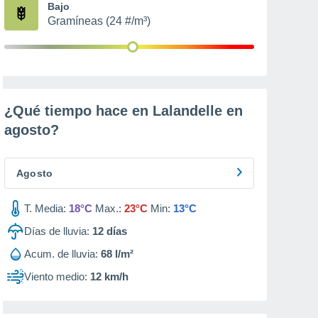
Bajo
Gramíneas (24 #/m³)
¿Qué tiempo hace en Lalandelle en
agosto
?
Agosto
T. Media:
18°C
Max.:
23°C
Min:
13°C
Días de lluvia:
12
días
Acum. de lluvia:
68 l/m²
Viento medio:
12 km/h