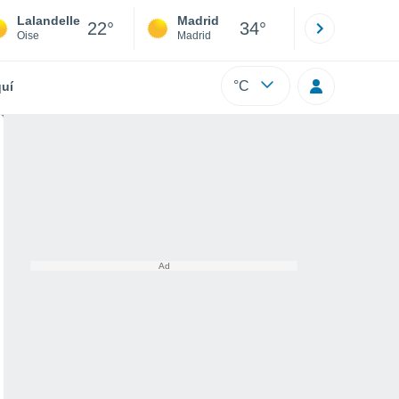
Lalandelle
Madrid
Barcelona
22°
34°
Oise
Madrid
Barcelona
°C
uí