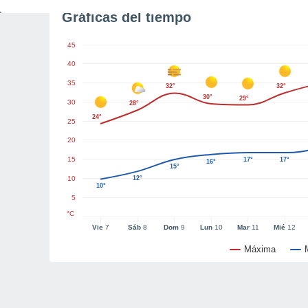
Gráficas del tiempo
45
40
35
32°
32°
30°
29°
30
28°
24°
25
20
15
17°
17°
16°
15°
10
12°
10°
5
°C
Vie
7
Sáb
8
Dom
9
Lun
10
Mar
11
Mié
12
Máxima