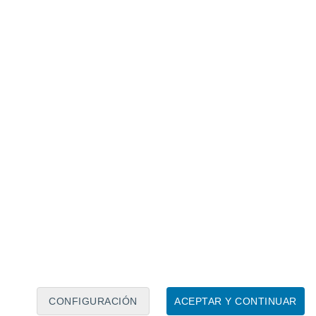
Calendario lunar
Lun
Mar
Mié
Jue
Vie
Sáb
Dom
7
8
9
10
11
12
13
14
15
16
17
18
19
20
CONFIGURACIÓN
ACEPTAR Y CONTINUAR