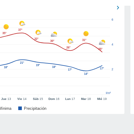
6
37°
35°
32°
31°
30°
4
26°
25°
21°
19°
18°
18°
17°
2
17°
14°
l/m²
Jue
13
Vie
14
Sáb
15
Dom
16
Lun
17
Mar
18
Mié
19
Mínima
Precipitación