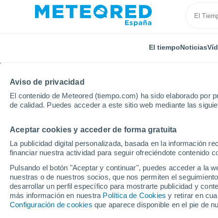
El tiempo
Noticias
Ví
Aviso de privacidad
El contenido de Meteored (tiempo.com) ha sido elaborado por pr
de calidad. Puedes acceder a este sitio web mediante las sigui
Aceptar cookies y acceder de forma gratuita
Inicio
Francia
Alta Francia
Oise
Lalandelle
La publicidad digital personalizada, basada en la información r
financiar nuestra actividad para seguir ofreciéndote contenido c
El Tiempo en Lalandell
Pulsando el botón "Aceptar y continuar", puedes acceder a la w
nuestras o de nuestros socios, que nos permiten el seguimiento
12:33
Viernes
desarrollar un perfil específico para mostrarte publicidad y co
más información en nuestra
Política de Cookies
y retirar en cu
Configuración de cookies
que aparece disponible en el pie de n
Soleado