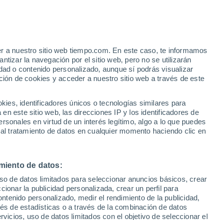
er a nuestro sitio web tiempo.com. En este caso, te informamos
tizar la navegación por el sitio web, pero no se utilizarán
dad o contenido personalizado, aunque sí podrás visualizar
ción de cookies y acceder a nuestro sitio web a través de este
 de
es, identificadores únicos o tecnologías similares para
n este sitio web, las direcciones IP y los identificadores de
rsonales en virtud de un interés legítimo, algo a lo que puedes
 temperatura
Radar de lluvia
Satélites
Modelos
 al tratamiento de datos en cualquier momento haciendo clic en
miento de datos:
Lunes
Martes
Miércoles
Jueves
uso de datos limitados para seleccionar anuncios básicos, crear
10 Ago
11 Ago
12 Ago
13 Ago
ccionar la publicidad personalizada, crear un perfil para
ontenido personalizado, medir el rendimiento de la publicidad,
vés de estadísticas o a través de la combinación de datos
rvicios, uso de datos limitados con el objetivo de seleccionar el