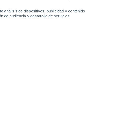
30°
/
16°
29°
/
17°
32°
/
17°
35°
/
18°
e análisis de dispositivos, publicidad y contenido
n de audiencia y desarrollo de servicios.
-
29
km/h
19
-
40
km/h
14
-
31
km/h
9
-
18
km/h
osto
Noreste
6 Alto
2
-
15 km/h
FPS:
15-25
Norte
6 Alto
4
-
18 km/h
FPS:
15-25
Norte
6 Alto
6
-
21 km/h
FPS:
15-25
Norte
5 Medio
7
-
21 km/h
FPS:
6-10