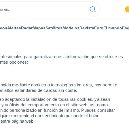
deos
Alertas
Radar
Mapas
Satélites
Modelos
Revista
Foro
El mundo
Esq
ofesionales para garantizar que la información que se ofrece es
entes opciones:
ecogida mediante cookies o tecnologías similares, nos permite
on altos estándares de calidad sin coste.
e
eb aceptando la instalación de todas las cookies, ya sean
 y análisis del comportamiento en el sitio web, así como
...
ntenido personalizado en función del mismo. Puedes consultar
alquier momento el consentimiento pulsando el botón
Por horas
uestra página web.
Cielos despejados en las
próximas horas