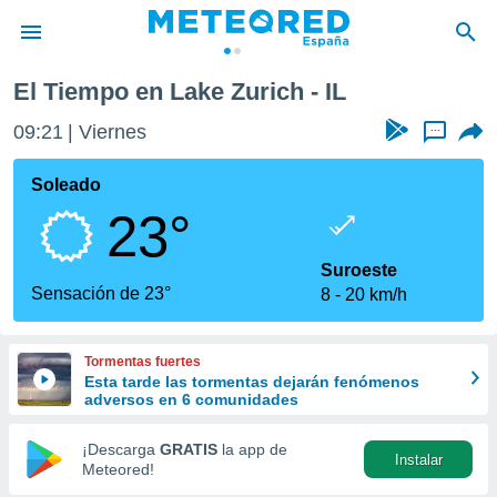
El Tiempo en Lake Zurich - IL
privacidad
09:21
Viernes
...
o de
tiempo.com)
borado por
Soleado
es para
23°
ue la
 que se
e calidad.
Suroeste
eder a este
Sensación de 23°
8
20 km/h
ediante las
opciones:
Tormentas fuertes
ookies y
Esta tarde las tormentas dejarán fenómenos
e forma
adversos en 6 comunidades
d digital
¡Descarga
GRATIS
la app de
Instalar
ada, basada
Meteored!
mación