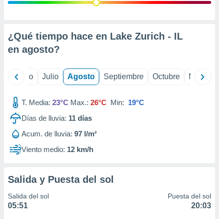
 seleccionar
o.
calización
precisa e
¿Qué tiempo hace en Lake Zurich - IL
ión mediante
en
agosto
?
, publicidad
yo
Junio
Julio
Agosto
Septiembre
Octubre
Noviemb
dos,
 publicidad
,
T. Media:
23°C
Max.:
26°C
Min:
19°C
ón de
Días de lluvia:
11
días
 desarrollo
s.
Acum. de lluvia:
97 l/m²
tros 1199
Viento medio:
12 km/h
ios
Salida y Puesta del sol
Salida del sol
Puesta del sol
05:51
20:03