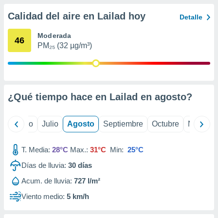
 seleccionar
o.
Calidad del aire en Lailad hoy
Detalle
calización
precisa e
Moderada
46
ión mediante
PM₂₅ (32 µg/m³)
, publicidad
dos,
 publicidad
¿Qué tiempo hace en Lailad en
agosto
?
,
ón de
 desarrollo
yo
Junio
Julio
Agosto
Septiembre
Octubre
Noviemb
s.
tros 1199
T. Media:
28°C
Max.:
31°C
Min:
25°C
ios
Días de lluvia:
30
días
Acum. de lluvia:
727 l/m²
Viento medio:
5 km/h