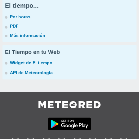
El tiempo...
Por horas
PDF
Más información
El Tiempo en tu Web
Widget de El tiempo
API de Meteorología