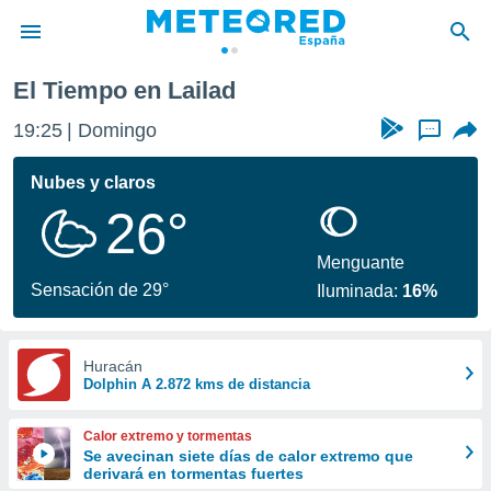
El Tiempo en Lailad
privacidad
19:25
Domingo
...
o de
tiempo.com)
borado por
Nubes y claros
es para
26°
ue la
 que se
e calidad.
Menguante
eder a este
Sensación de 29°
Iluminada:
16%
ediante las
opciones:
ookies y
Huracán
Dolphin A 2.872 kms de distancia
e forma
d digital
Calor extremo y tormentas
ada, basada
Se avecinan siete días de calor extremo que
derivará en tormentas fuertes
mación