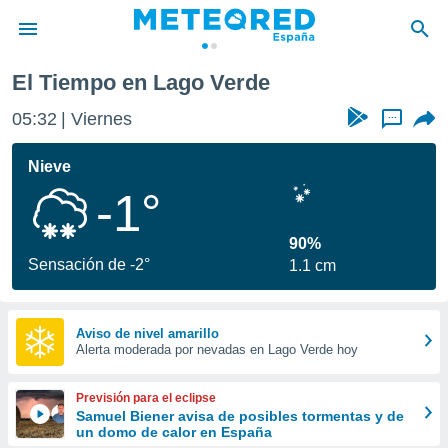
de
El Tiempo en Lago Verde
privacidad
05:32
Viernes
...
o de
tiempo.com)
borado por
Nieve
es para
-1°
ue la
 que se
e calidad.
90%
eder a este
Sensación de -2°
1.1 cm
ediante las
opciones:
ookies y
Aviso de nivel amarillo
Alerta moderada por nevadas en Lago Verde hoy
e forma
d digital
Previsión para el eclipse
ada, basada
Samuel Biener avisa de posibles tormentas y de
un domo de calor en España
mación