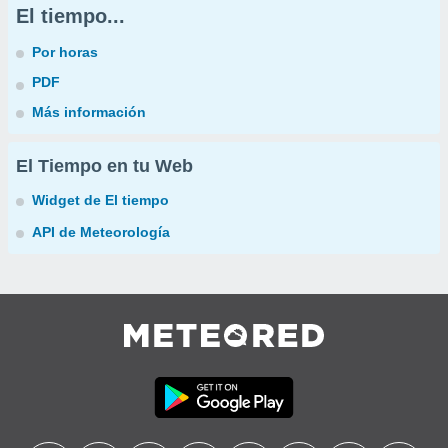
El tiempo...
Por horas
PDF
Más información
El Tiempo en tu Web
Widget de El tiempo
API de Meteorología