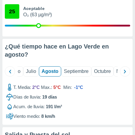
 seleccionar
o.
Aceptable
25
O₃ (63 µg/m³)
calización
precisa e
ión mediante
, publicidad
¿Qué tiempo hace en Lago Verde en
dos,
agosto
?
 publicidad
,
ón de
yo
Junio
Julio
Agosto
Septiembre
Octubre
Noviemb
 desarrollo
s.
T. Media:
2°C
Max.:
5°C
Min:
-1°C
tros 1199
ios
Días de lluvia:
19
días
Acum. de lluvia:
191 l/m²
Viento medio:
8 km/h
Salida y Puesta del sol