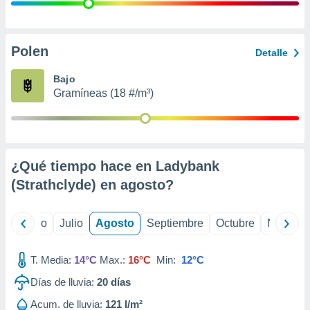
 seleccionar
o.
calización
precisa e
Polen
Detalle
ión mediante
Bajo
, publicidad
Gramíneas (18 #/m³)
dos,
 publicidad
,
ón de
¿Qué tiempo hace en Ladybank
 desarrollo
s.
(Strathclyde) en
agosto
?
tros 1199
ios
yo
Junio
Julio
Agosto
Septiembre
Octubre
Noviemb
T. Media:
14°C
Max.:
16°C
Min:
12°C
Días de lluvia:
20
días
Acum. de lluvia:
121 l/m²