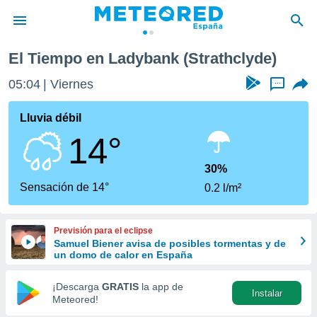
El Tiempo en Ladybank (Strathclyde)
privacidad
05:04
Viernes
...
o de
tiempo.com)
borado por
Lluvia débil
es para
14°
ue la
 que se
e calidad.
30%
eder a este
Sensación de 14°
0.2 l/m²
ediante las
opciones:
Previsión para el eclipse
ookies y
Samuel Biener avisa de posibles tormentas y de
e forma
un domo de calor en España
d digital
¡Descarga
GRATIS
la app de
Instalar
ada, basada
Meteored!
mación