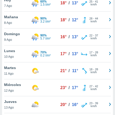
60%
25
-
41
18°
/
13°
1.5 l/m²
km/h
7 Ago
do en
 mismo.
sultar más
Mañana
90%
28
-
44
18°
/
12°
 en nuestra
3.2 l/m²
km/h
8 Ago
 Cookies
y
ualquier
Domingo
90%
22
-
37
16°
/
13°
5.7 l/m²
km/h
9 Ago
ento
 botón
ación de
Lunes
70%
17
-
28
17°
/
13°
kies
0.2 l/m²
km/h
10 Ago
 disponible
e nuestra
Martes
18
-
28
.
21°
/
11°
km/h
11 Ago
IVAMENTE,
Miércoles
27
-
42
23°
/
17°
km/h
12 Ago
as
 a cookies
Jueves
23
-
39
20°
/
16°
km/h
 no aceptar
13 Ago
ón de