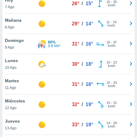
15
-
35
26°
/
15°
km/h
7 Ago
do en
 mismo.
sultar más
Mañana
11
-
24
29°
/
14°
 en nuestra
km/h
8 Ago
 Cookies
y
ualquier
Domingo
60%
16
-
37
31°
/
16°
0.8 l/m²
km/h
9 Ago
ento
 botón
ación de
Lunes
10
-
23
30°
/
18°
kies
km/h
10 Ago
 disponible
e nuestra
Martes
15
-
33
.
31°
/
16°
km/h
11 Ago
IVAMENTE,
Miércoles
15
-
31
32°
/
19°
km/h
12 Ago
as
 a cookies
Jueves
14
-
28
33°
/
19°
km/h
 no aceptar
13 Ago
ón de