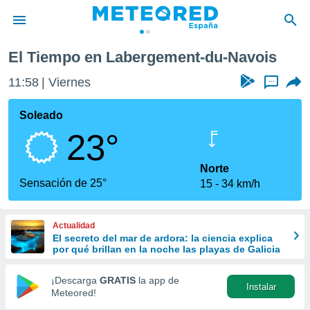
 Doubs
Labergement-du-Navois
El Tiempo en Labergement-du-Navois
privacidad
11:58
Viernes
...
o de
tiempo.com)
borado por
Soleado
es para
23°
ue la
 que se
e calidad.
Norte
eder a este
Sensación de 25°
15
34 km/h
ediante las
opciones:
Actualidad
ookies y
El secreto del mar de ardora: la ciencia explica
e forma
por qué brillan en la noche las playas de Galicia
d digital
¡Descarga
GRATIS
la app de
Instalar
ada, basada
Meteored!
mación