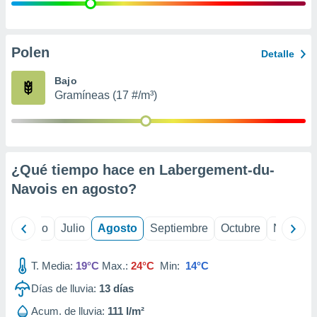
 seleccionar
o.
calización
precisa e
Polen
Detalle
ión mediante
Bajo
, publicidad
Gramíneas (17 #/m³)
dos,
 publicidad
,
ón de
¿Qué tiempo hace en Labergement-du-
 desarrollo
s.
Navois en
agosto
?
tros 1199
ios
yo
Junio
Julio
Agosto
Septiembre
Octubre
Noviemb
T. Media:
19°C
Max.:
24°C
Min:
14°C
Días de lluvia:
13
días
Acum. de lluvia:
111 l/m²