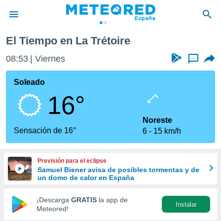
e
El Tiempo en La Trétoire
privacidad
08:53
Viernes
...
o de
tiempo.com)
borado por
Soleado
es para
16°
ue la
 que se
e calidad.
Noreste
eder a este
Sensación de 16°
6
15 km/h
ediante las
opciones:
Previsión para el eclipse
ookies y
Samuel Biener avisa de posibles tormentas y de
e forma
un domo de calor en España
d digital
¡Descarga
GRATIS
la app de
Instalar
ada, basada
Meteored!
mación