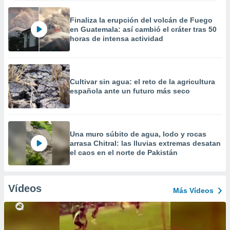
Finaliza la erupción del volcán de Fuego
en Guatemala: así cambió el cráter tras 50
horas de intensa actividad
Cultivar sin agua: el reto de la agricultura
española ante un futuro más seco
Una muro súbito de agua, lodo y rocas
arrasa Chitral: las lluvias extremas desatan
el caos en el norte de Pakistán
Vídeos
Más Vídeos