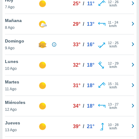
12
-
26
25°
/
11°
km/h
7 Ago
do en
 mismo.
sultar más
Mañana
11
-
24
29°
/
13°
 en nuestra
km/h
8 Ago
 Cookies
y
ualquier
Domingo
12
-
25
33°
/
16°
km/h
9 Ago
ento
 botón
ación de
Lunes
12
-
29
32°
/
18°
kies
km/h
10 Ago
 disponible
e nuestra
Martes
15
-
31
.
31°
/
18°
km/h
11 Ago
IVAMENTE,
Miércoles
13
-
27
34°
/
18°
km/h
12 Ago
as
 a cookies
Jueves
10
-
28
39°
/
21°
km/h
 no aceptar
13 Ago
ón de