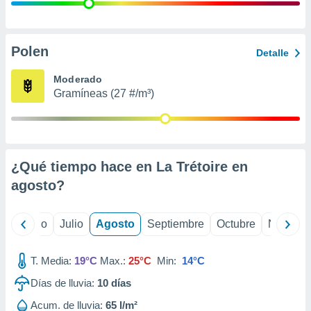
 seleccionar
o.
calización
precisa e
Polen
Detalle
ión mediante
Moderado
, publicidad
Gramíneas (27 #/m³)
dos,
 publicidad
,
ón de
¿Qué tiempo hace en La Trétoire en
 desarrollo
s.
agosto
?
tros 1199
ios
yo
Junio
Julio
Agosto
Septiembre
Octubre
Noviemb
T. Media:
19°C
Max.:
25°C
Min:
14°C
Días de lluvia:
10
días
Acum. de lluvia:
65 l/m²