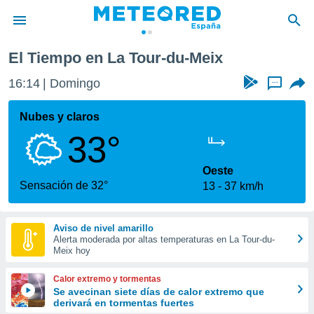
du-Meix
El Tiempo en La Tour-du-Meix
privacidad
16:14
Domingo
...
o de
tiempo.com)
borado por
Nubes y claros
es para
33°
ue la
 que se
e calidad.
Oeste
eder a este
Sensación de 32°
13
37 km/h
ediante las
opciones:
Aviso de nivel amarillo
ookies y
Alerta moderada por altas temperaturas en La Tour-du-
e forma
Meix hoy
d digital
Calor extremo y tormentas
ada, basada
Se avecinan siete días de calor extremo que
derivará en tormentas fuertes
mación