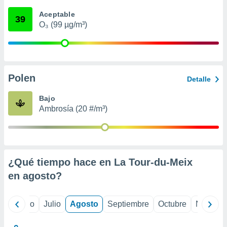
 seleccionar
o.
Aceptable
39
O₃ (99 µg/m³)
calización
precisa e
ión mediante
, publicidad
Polen
Detalle
dos,
 publicidad
Bajo
,
Ambrosía (20 #/m³)
ón de
 desarrollo
s.
tros 1199
ios
¿Qué tiempo hace en La Tour-du-Meix
en
agosto
?
yo
Junio
Julio
Agosto
Septiembre
Octubre
Noviemb