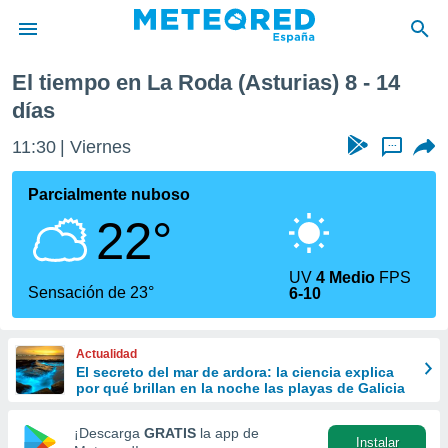
El tiempo en La Roda (Asturias) 8 - 14
privacidad
días
o de
tiempo.com)
11:30
Viernes
...
borado por
es para
Parcialmente nuboso
ue la
 que se
22°
e calidad.
eder a este
ediante las
UV
4 Medio
FPS
Sensación de 23°
opciones:
6-10
ookies y
e forma
Actualidad
El secreto del mar de ardora: la ciencia explica
por qué brillan en la noche las playas de Galicia
d digital
ada, basada
¡Descarga
GRATIS
la app de
mación
Instalar