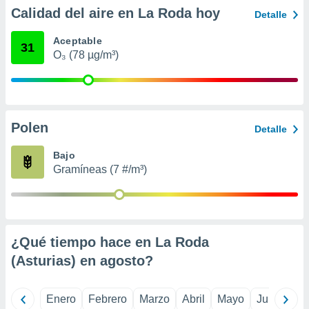
ento u
Calidad del aire en La Roda hoy
Detalle
 de datos
Aceptable
31
er momento
O₃ (78 µg/m³)
ic en
o en
 Cookies
en
eb.
Polen
Detalle
y
socios
Bajo
el
Gramíneas (7 #/m³)
to de
la
 en un
¿Qué tiempo hace en La Roda
 y/o acceder
(Asturias) en
agosto
?
 de datos
ara
 anuncios
Enero
Febrero
Marzo
Abril
Mayo
Junio
Ju
ar perfiles