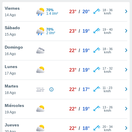
do en
Viernes
70%
18
-
36
23°
/
20°
 mismo.
1.4 l/m²
km/h
14 Ago
sultar más
 en nuestra
Sábado
70%
19
-
40
 Cookies
y
23°
/
19°
2 l/m²
km/h
15 Ago
ualquier
ento
Domingo
18
-
36
22°
/
19°
 botón
km/h
16 Ago
ación de
kies
Lunes
17
-
32
 disponible
23°
/
19°
km/h
17 Ago
e nuestra
.
Martes
11
-
23
22°
/
17°
km/h
IVAMENTE,
18 Ago
Miércoles
13
-
26
22°
/
19°
as
km/h
19 Ago
 a cookies
 no aceptar
Jueves
20
-
34
22°
/
18°
ón de
km/h
20 Ago