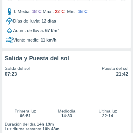
idad
a, utilizar
T. Media:
18°C
Max.:
22°C
Min:
15°C
a
 la
Días de lluvia:
12
días
Acum. de lluvia:
67 l/m²
da, crear un
personalizar
Viento medio:
11 km/h
o, uso de
a la
e contenido
Salida y Puesta del sol
do, medir el
 de la
Salida del sol
Puesta del sol
medir el
07:23
21:42
 del
 comprender
 través de
s o a través
nación de
edentes de
fuentes,
Primera luz
Mediodía
Última luz
06:51
14:33
22:14
y mejora de
os, uso de
Duración del día
14h 19m
ados con el
Luz diurna restante
10h 43m