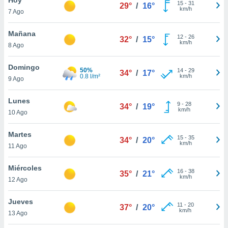
15
-
31
29°
/
16°
km/h
7 Ago
do en
 mismo.
sultar más
Mañana
12
-
26
32°
/
15°
 en nuestra
km/h
8 Ago
 Cookies
y
ualquier
Domingo
50%
14
-
29
34°
/
17°
0.8 l/m²
km/h
9 Ago
ento
 botón
ación de
Lunes
9
-
28
34°
/
19°
kies
km/h
10 Ago
 disponible
e nuestra
Martes
15
-
35
.
34°
/
20°
km/h
11 Ago
IVAMENTE,
Miércoles
16
-
38
35°
/
21°
km/h
12 Ago
as
 a cookies
Jueves
11
-
20
37°
/
20°
km/h
 no aceptar
13 Ago
ón de