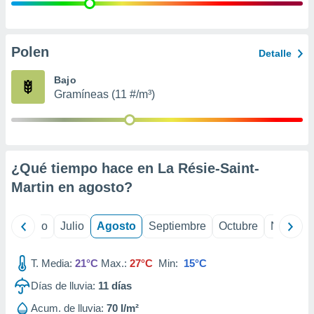
 seleccionar
o.
calización
precisa e
Polen
Detalle
ión mediante
Bajo
, publicidad
Gramíneas (11 #/m³)
dos,
 publicidad
,
ón de
¿Qué tiempo hace en La Résie-Saint-
 desarrollo
s.
Martin en
agosto
?
tros 1199
ios
yo
Junio
Julio
Agosto
Septiembre
Octubre
Noviemb
T. Media:
21°C
Max.:
27°C
Min:
15°C
Días de lluvia:
11
días
Acum. de lluvia:
70 l/m²