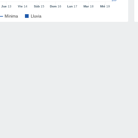
l/m²
Jue
13
Vie
14
Sáb
15
Dom
16
Lun
17
Mar
18
Mié
19
Mínima
Lluvia