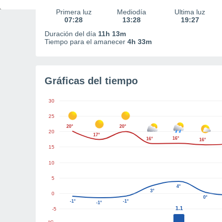
Primera luz
Mediodía
Última luz
07:28
13:28
19:27
Duración del día
11h 13m
Tiempo para el amanecer
4h 33m
Gráficas del tiempo
30
25
20°
20°
20
17°
16°
16°
16°
15
10
5
4°
3°
0
0°
-1°
-1°
-1°
1.1
-5