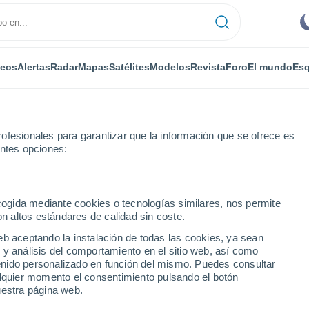
deos
Alertas
Radar
Mapas
Satélites
Modelos
Revista
Foro
El mundo
Esq
ofesionales para garantizar que la información que se ofrece es
entes opciones:
ecogida mediante cookies o tecnologías similares, nos permite
on altos estándares de calidad sin coste.
a
eb aceptando la instalación de todas las cookies, ya sean
 y análisis del comportamiento en el sitio web, así como
...
ntenido personalizado en función del mismo. Puedes consultar
alquier momento el consentimiento pulsando el botón
Por horas
uestra página web.
Cielos despejados en las
próximas horas