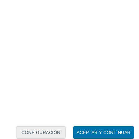
Calendario lunar
Lun
Mar
Mié
Jue
Vie
Sáb
Dom
7
8
9
10
11
12
13
14
15
16
CONFIGURACIÓN
ACEPTAR Y CONTINUAR