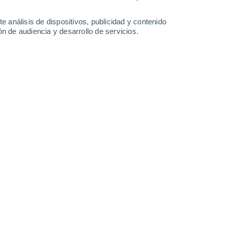
1.1 l/m²
16°
/
3°
16°
/
4°
16°
/
0°
16°
/
-1°
e análisis de dispositivos, publicidad y contenido
n de audiencia y desarrollo de servicios.
-
42
km/h
32
-
59
km/h
26
-
57
km/h
31
-
61
km/h
sto
Noroeste
0 Bajo
3
-
6 km/h
FPS:
no
Oeste
0 Bajo
4
-
8 km/h
FPS:
no
Oeste
0 Bajo
1
-
7 km/h
FPS:
no
Oeste
0 Bajo
0
-
5 km/h
FPS:
no