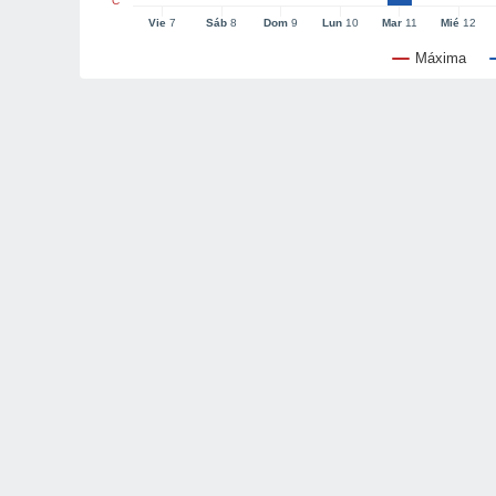
°C
Vie
7
Sáb
8
Dom
9
Lun
10
Mar
11
Mié
12
Máxima