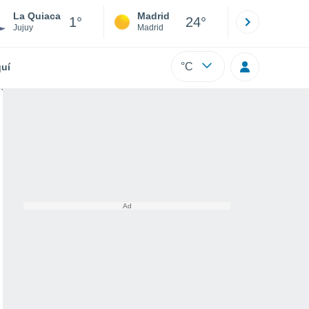
La Quiaca
Madrid
Barcelona
1°
24°
Jujuy
Madrid
Barcelona
°C
uí