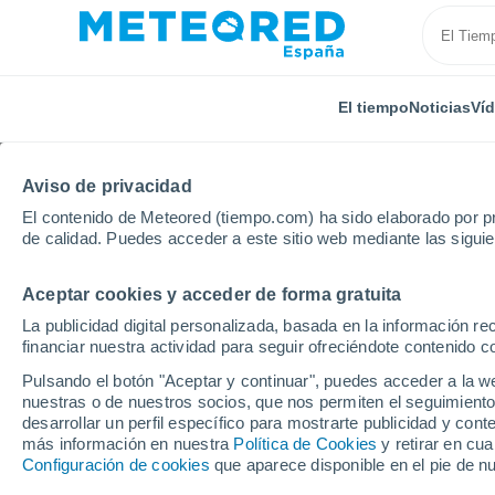
El tiempo
Noticias
Ví
Aviso de privacidad
El contenido de Meteored (tiempo.com) ha sido elaborado por pr
de calidad. Puedes acceder a este sitio web mediante las sigui
Aceptar cookies y acceder de forma gratuita
Inicio
Argentina
Jujuy
La Quiaca
La publicidad digital personalizada, basada en la información r
financiar nuestra actividad para seguir ofreciéndote contenido c
El Tiempo en La Quiac
Pulsando el botón "Aceptar y continuar", puedes acceder a la w
nuestras o de nuestros socios, que nos permiten el seguimiento
02:55
Viernes
desarrollar un perfil específico para mostrarte publicidad y co
más información en nuestra
Política de Cookies
y retirar en cu
Configuración de cookies
que aparece disponible en el pie de n
Cielo despejado