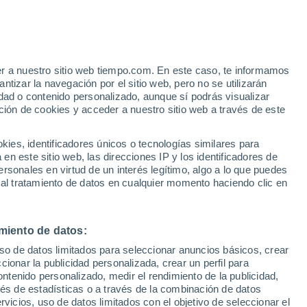
Aviso de nivel amarillo
Alerta moderada por viento en La
Quiaca hoy
e
er a nuestro sitio web tiempo.com. En este caso, te informamos
:
33%
tizar la navegación por el sitio web, pero no se utilizarán
dad o contenido personalizado, aunque sí podrás visualizar
ción de cookies y acceder a nuestro sitio web a través de este
 de
es, identificadores únicos o tecnologías similares para
n este sitio web, las direcciones IP y los identificadores de
rsonales en virtud de un interés legítimo, algo a lo que puedes
 temperatura
Radar de lluvia
Satélites
Modelos
 al tratamiento de datos en cualquier momento haciendo clic en
miento de datos:
Lunes
Martes
Miércoles
Jueves
uso de datos limitados para seleccionar anuncios básicos, crear
10 Ago
11 Ago
12 Ago
13 Ago
ccionar la publicidad personalizada, crear un perfil para
ontenido personalizado, medir el rendimiento de la publicidad,
vés de estadísticas o a través de la combinación de datos
rvicios, uso de datos limitados con el objetivo de seleccionar el
80%