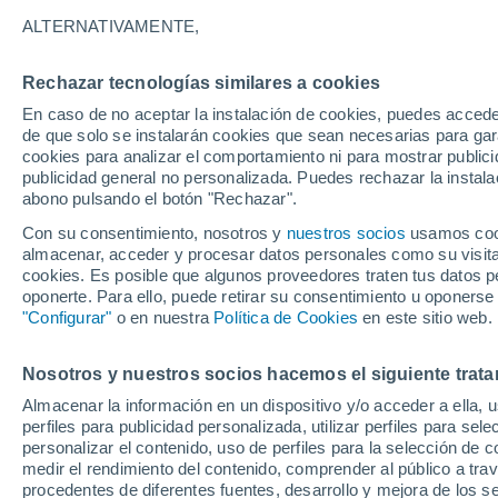
1°
ALTERNATIVAMENTE,
Rechazar tecnologías similares a cookies
Menguant
En caso de no aceptar la instalación de cookies, puedes acced
Iluminada
Sensación de 1°
de que solo se instalarán cookies que sean necesarias para garan
cookies para analizar el comportamiento ni para mostrar publici
publicidad general no personalizada. Puedes rechazar la instala
abono pulsando el botón "Rechazar".
Previsión para el eclipse
Samuel Biener avisa de posibles tormentas y
Con su consentimiento, nosotros y
nuestros socios
usamos cooki
un domo de calor en España
almacenar, acceder y procesar datos personales como su visita e
cookies. Es posible que algunos proveedores traten tus datos pe
El Tiempo 1 - 7 días
Por horas
Actualidad
Mapa de
oponerte. Para ello, puede retirar su consentimiento u oponerse
"Configurar"
o en nuestra
Política de Cookies
en este sitio web.
Nosotros y nuestros socios hacemos el siguiente trata
Mañana
Domingo
Hoy
Almacenar la información en un dispositivo y/o acceder a ella, 
8 Ago
9 Ago
7 Ago
perfiles para publicidad personalizada, utilizar perfiles para sele
personalizar el contenido, uso de perfiles para la selección de c
medir el rendimiento del contenido, comprender al público a tra
procedentes de diferentes fuentes, desarrollo y mejora de los se