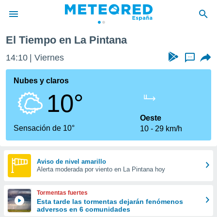
El Tiempo en La Pintana
privacidad
14:10
Viernes
...
o de
tiempo.com)
borado por
Nubes y claros
es para
10°
ue la
 que se
e calidad.
Oeste
eder a este
Sensación de 10°
10
29 km/h
ediante las
opciones:
ookies y
Aviso de nivel amarillo
Alerta moderada por viento en La Pintana hoy
e forma
d digital
Tormentas fuertes
ada, basada
Esta tarde las tormentas dejarán fenómenos
adversos en 6 comunidades
mación