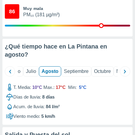
 seleccionar
o.
Muy mala
86
PM₁₀ (181 µg/m³)
calización
precisa e
ión mediante
, publicidad
¿Qué tiempo hace en La Pintana en
dos,
agosto
?
 publicidad
,
ón de
yo
Junio
Julio
Agosto
Septiembre
Octubre
Noviemb
 desarrollo
s.
T. Media:
10°C
Max.:
17°C
Min:
5°C
tros 1199
ios
Días de lluvia:
8
días
Acum. de lluvia:
84 l/m²
Viento medio:
5 km/h
Salida y Puesta del sol