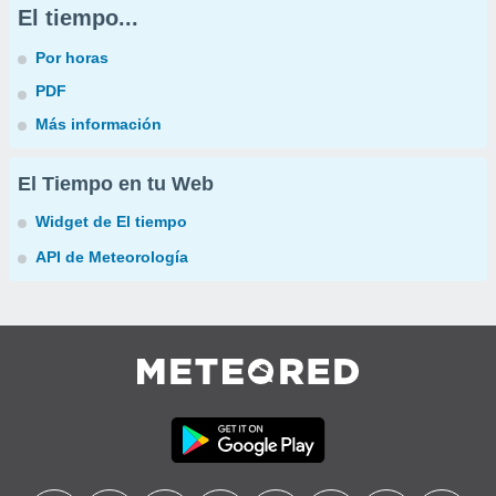
El tiempo...
Por horas
PDF
Más información
El Tiempo en tu Web
Widget de El tiempo
API de Meteorología