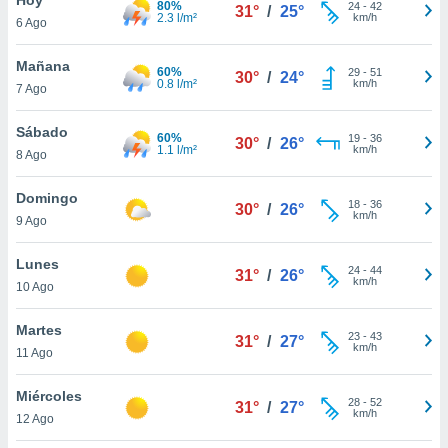
80%
24
-
42
31°
/
25°
2.3 l/m²
km/h
6 Ago
do en
 mismo.
sultar más
Mañana
60%
29
-
51
30°
/
24°
 en nuestra
0.8 l/m²
km/h
7 Ago
 Cookies
y
ualquier
Sábado
60%
19
-
36
30°
/
26°
1.1 l/m²
km/h
8 Ago
ento
 botón
ación de
Domingo
18
-
36
30°
/
26°
kies
km/h
9 Ago
 disponible
e nuestra
Lunes
24
-
44
.
31°
/
26°
km/h
10 Ago
IVAMENTE,
Martes
23
-
43
31°
/
27°
km/h
11 Ago
as
 a cookies
Miércoles
28
-
52
31°
/
27°
km/h
 no aceptar
12 Ago
ón de