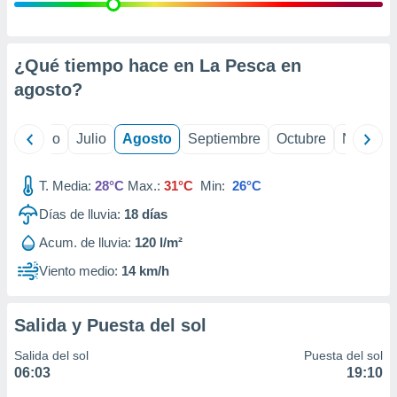
 seleccionar
o.
calización
precisa e
¿Qué tiempo hace en La Pesca en
ión mediante
agosto
?
, publicidad
yo
Junio
Julio
Agosto
Septiembre
Octubre
Noviemb
dos,
 publicidad
,
T. Media:
28°C
Max.:
31°C
Min:
26°C
ón de
Días de lluvia:
18
días
 desarrollo
s.
Acum. de lluvia:
120 l/m²
tros 1199
Viento medio:
14 km/h
ios
Salida y Puesta del sol
Salida del sol
Puesta del sol
06:03
19:10