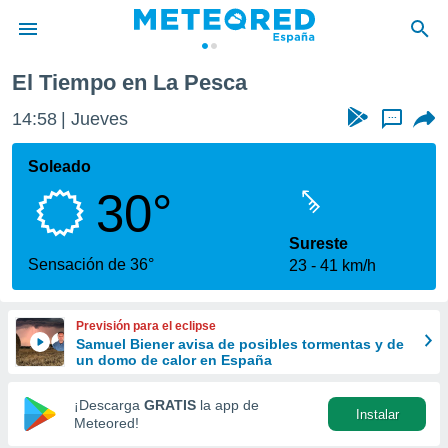
El Tiempo en La Pesca
privacidad
14:58
Jueves
...
o de
tiempo.com)
borado por
Soleado
es para
30°
ue la
 que se
e calidad.
Sureste
eder a este
Sensación de 36°
23
41 km/h
ediante las
opciones:
Previsión para el eclipse
ookies y
Samuel Biener avisa de posibles tormentas y de
e forma
un domo de calor en España
d digital
¡Descarga
GRATIS
la app de
Instalar
ada, basada
Meteored!
mación