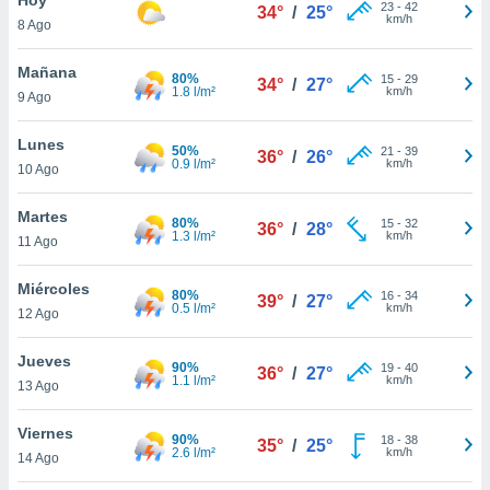
23
-
42
34°
/
25°
km/h
8 Ago
do en
 mismo.
sultar más
Mañana
80%
15
-
29
34°
/
27°
 en nuestra
1.8 l/m²
km/h
9 Ago
 Cookies
y
ualquier
Lunes
50%
21
-
39
36°
/
26°
0.9 l/m²
km/h
10 Ago
ento
 botón
ación de
Martes
80%
15
-
32
36°
/
28°
kies
1.3 l/m²
km/h
11 Ago
 disponible
e nuestra
Miércoles
80%
16
-
34
.
39°
/
27°
0.5 l/m²
km/h
12 Ago
IVAMENTE,
Jueves
90%
19
-
40
36°
/
27°
1.1 l/m²
km/h
13 Ago
as
 a cookies
Viernes
90%
18
-
38
35°
/
25°
2.6 l/m²
km/h
 no aceptar
14 Ago
ón de