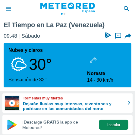
El Tiempo en La Paz (Venezuela)
privacidad
09:48
Sábado
...
o de
tiempo.com)
borado por
Nubes y claros
es para
30°
ue la
 que se
e calidad.
Noreste
eder a este
Sensación de 32°
14
30 km/h
ediante las
opciones:
Tormentas muy fuertes
ookies y
Dejarán lluvias muy intensas, reventones y
e forma
pedrisco en las comunidades del norte
d digital
¡Descarga
GRATIS
la app de
Instalar
ada, basada
Meteored!
mación