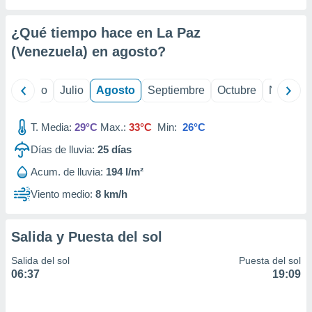
 seleccionar
o.
¿Qué tiempo hace en La Paz
calización
precisa e
(Venezuela) en
agosto
?
ión mediante
, publicidad
yo
Junio
Julio
Agosto
Septiembre
Octubre
Noviemb
dos,
T. Media:
29°C
Max.:
33°C
Min:
26°C
 publicidad
,
Días de lluvia:
25
días
ón de
 desarrollo
Acum. de lluvia:
194 l/m²
s.
Viento medio:
8 km/h
tros 1199
ios
Salida y Puesta del sol
Salida del sol
Puesta del sol
06:37
19:09