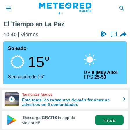
El Tiempo en La Paz
privacidad
10:40
Viernes
...
o de
tiempo.com)
borado por
Soleado
es para
15°
ue la
 que se
e calidad.
UV
9 ¡Muy Alto!
eder a este
Sensación de 15°
FPS
25-50
ediante las
opciones:
Tormentas fuertes
ookies y
Esta tarde las tormentas dejarán fenómenos
e forma
adversos en 6 comunidades
d digital
¡Descarga
GRATIS
la app de
Instalar
ada, basada
Meteored!
mación