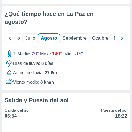
 seleccionar
o.
¿Qué tiempo hace en La Paz en
calización
precisa e
agosto
?
ión mediante
, publicidad
yo
Junio
Julio
Agosto
Septiembre
Octubre
Noviemb
dos,
T. Media:
7°C
Max.:
14°C
Min:
-1°C
 publicidad
,
Días de lluvia:
8
días
ón de
 desarrollo
Acum. de lluvia:
27 l/m²
s.
Viento medio:
8 km/h
tros 1199
ios
Salida y Puesta del sol
Salida del sol
Puesta del sol
06:54
18:22