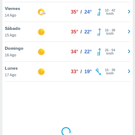
uedes
uestro sitio
Viernes
10
-
42
35°
/
24°
.com. En
km/h
14 Ago
te
 de que
Sábado
talarán
16
-
38
35°
/
22°
km/h
15 Ago
e sean
para
a
Domingo
26
-
54
34°
/
22°
por el sitio
km/h
16 Ago
o se
cookies para
Lunes
15
-
39
33°
/
19°
km/h
17 Ago
nto ni para
licidad o
ado, aunque
sualizar
general no
ada. Puedes
 instalación
y acceder a
io web a
ste abono