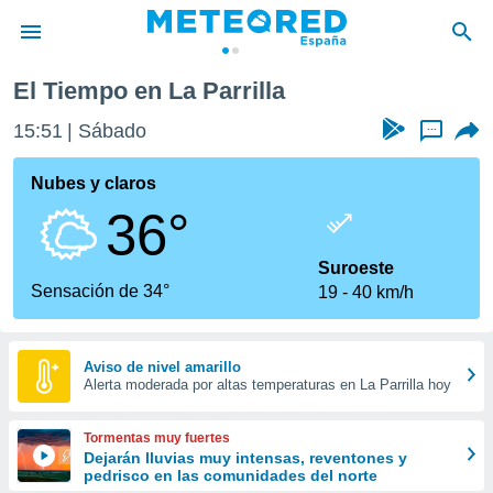
El Tiempo en La Parrilla
privacidad
15:51
Sábado
...
o de
tiempo.com)
borado por
Nubes y claros
es para
36°
ue la
 que se
e calidad.
Suroeste
eder a este
Sensación de 34°
19
40 km/h
ediante las
opciones:
ookies y
Aviso de nivel amarillo
Alerta moderada por altas temperaturas en La Parrilla hoy
e forma
d digital
Tormentas muy fuertes
ada, basada
Dejarán lluvias muy intensas, reventones y
pedrisco en las comunidades del norte
mación