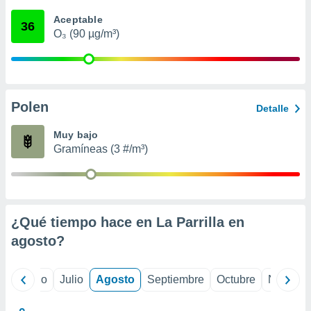
 seleccionar
o.
Aceptable
36
O₃ (90 µg/m³)
calización
precisa e
ión mediante
, publicidad
Polen
Detalle
dos,
 publicidad
Muy bajo
,
Gramíneas (3 #/m³)
ón de
 desarrollo
s.
tros 1199
ios
¿Qué tiempo hace en La Parrilla en
agosto
?
yo
Junio
Julio
Agosto
Septiembre
Octubre
Noviemb