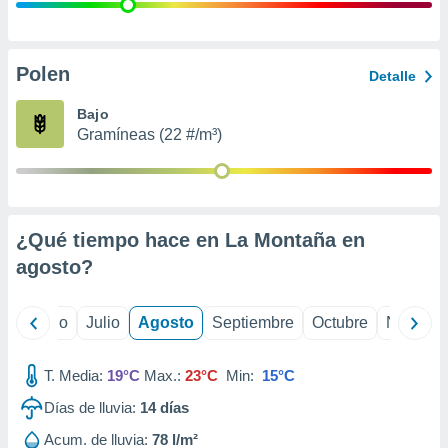
 seleccionar
o.
calización
precisa e
Polen
Detalle
ión mediante
Bajo
, publicidad
Gramíneas (22 #/m³)
dos,
 publicidad
,
ón de
¿Qué tiempo hace en La Montaña en
 desarrollo
s.
agosto
?
tros 1199
ios
yo
Junio
Julio
Agosto
Septiembre
Octubre
Noviemb
T. Media:
19°C
Max.:
23°C
Min:
15°C
Días de lluvia:
14
días
Acum. de lluvia:
78 l/m²