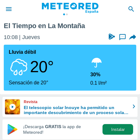
El Tiempo en La Montaña
privacidad
10:08
Jueves
...
o de
tiempo.com)
borado por
Lluvia débil
es para
20°
ue la
 que se
e calidad.
30%
eder a este
Sensación de 20°
0.1 l/m²
ediante las
opciones:
Revista
ookies y
El telescopio solar Inouye ha permitido un
e forma
importante descubrimiento de un proceso solar
oculto hasta ahora
d digital
¡Descarga
GRATIS
la app de
Instalar
ada, basada
Meteored!
mación