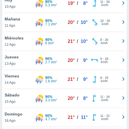
80%
11
-
30
19°
/
8°
5.3 l/m²
km/h
10 Ago
do en
 mismo.
sultar más
Mañana
90%
10
-
30
20°
/
10°
 en nuestra
7.1 l/m²
km/h
11 Ago
 Cookies
y
ualquier
Miércoles
90%
8
-
26
21°
/
10°
6 l/m²
km/h
12 Ago
ento
 botón
ación de
Jueves
90%
9
-
28
20°
/
9°
kies
2.7 l/m²
km/h
13 Ago
 disponible
e nuestra
Viernes
90%
8
-
29
.
21°
/
9°
1.6 l/m²
km/h
14 Ago
IVAMENTE,
Sábado
90%
11
-
34
20°
/
8°
3.3 l/m²
km/h
15 Ago
as
 a cookies
Domingo
90%
11
-
31
21°
/
11°
4.7 l/m²
km/h
 no aceptar
16 Ago
ón de