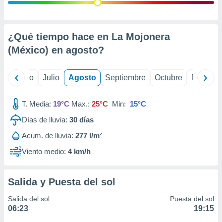
 seleccionar
o.
calización
precisa e
¿Qué tiempo hace en La Mojonera
ión mediante
(México) en
agosto
?
, publicidad
yo
Junio
Julio
Agosto
Septiembre
Octubre
Noviemb
dos,
 publicidad
,
T. Media:
19°C
Max.:
25°C
Min:
15°C
ón de
Días de lluvia:
30
días
 desarrollo
s.
Acum. de lluvia:
277 l/m²
tros 1199
Viento medio:
4 km/h
ios
Salida y Puesta del sol
Salida del sol
Puesta del sol
06:23
19:15