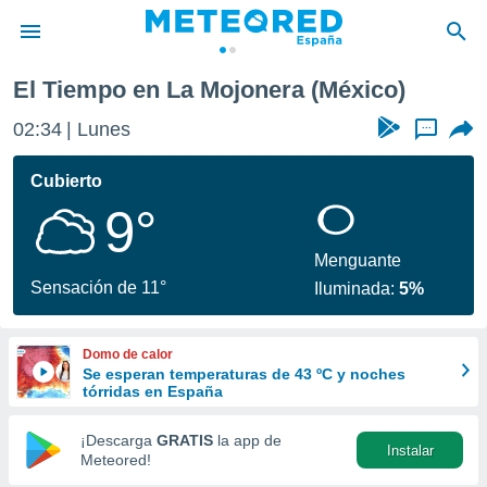
El Tiempo en La Mojonera (México)
privacidad
02:34
Lunes
...
o de
tiempo.com)
borado por
Cubierto
es para
9°
ue la
 que se
e calidad.
Menguante
eder a este
Sensación de 11°
Iluminada:
5%
ediante las
opciones:
Domo de calor
ookies y
Se esperan temperaturas de 43 ºC y noches
e forma
tórridas en España
d digital
¡Descarga
GRATIS
la app de
Instalar
ada, basada
Meteored!
mación