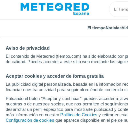
El tiempo
Noticias
Ví
Aviso de privacidad
El contenido de Meteored (tiempo.com) ha sido elaborado por pr
de calidad. Puedes acceder a este sitio web mediante las sigui
Aceptar cookies y acceder de forma gratuita
Inicio
Francia
Nueva Aquitania
Alto Vienne
La publicidad digital personalizada, basada en la información r
financiar nuestra actividad para seguir ofreciéndote contenido c
El Tiempo en La Meyze
Pulsando el botón "Aceptar y continuar", puedes acceder a la w
nuestras o de nuestros socios, que nos permiten el seguimiento
16:39
Sábado
desarrollar un perfil específico para mostrarte publicidad y co
más información en nuestra
Política de Cookies
y retirar en cu
Configuración de cookies
que aparece disponible en el pie de n
Nubes y claros