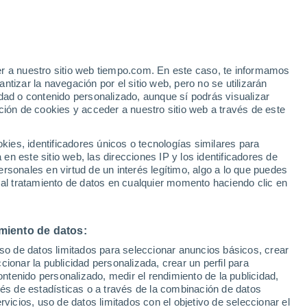
o
er a nuestro sitio web tiempo.com. En este caso, te informamos
tizar la navegación por el sitio web, pero no se utilizarán
dad o contenido personalizado, aunque sí podrás visualizar
ción de cookies y acceder a nuestro sitio web a través de este
es, identificadores únicos o tecnologías similares para
n este sitio web, las direcciones IP y los identificadores de
rsonales en virtud de un interés legítimo, algo a lo que puedes
e nubosidad
Radar de lluvia
Satélites
Modelos
 al tratamiento de datos en cualquier momento haciendo clic en
miento de datos:
Martes
Miércoles
Jueves
Viernes
uso de datos limitados para seleccionar anuncios básicos, crear
11 Ago
12 Ago
13 Ago
14 Ago
ccionar la publicidad personalizada, crear un perfil para
ontenido personalizado, medir el rendimiento de la publicidad,
vés de estadísticas o a través de la combinación de datos
rvicios, uso de datos limitados con el objetivo de seleccionar el