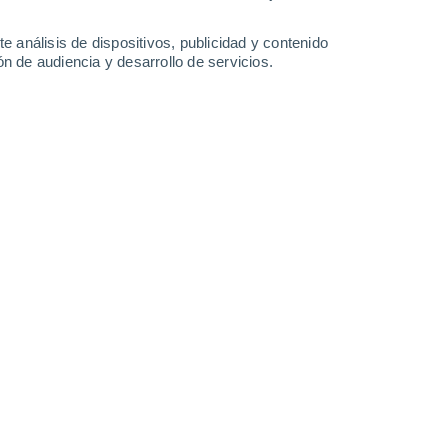
34°
/
19°
35°
/
19°
37°
/
21°
37°
/
21°
e análisis de dispositivos, publicidad y contenido
n de audiencia y desarrollo de servicios.
-
28
km/h
6
-
20
km/h
8
-
21
km/h
11
-
26
km/h
sto
Sur
4 Medio
°
4
-
16 km/h
FPS:
6-10
Sur
2 Bajo
°
5
-
17 km/h
FPS:
no
Sur
1 Bajo
°
8
-
18 km/h
FPS:
no
Sur
0 Bajo
°
6
-
18 km/h
FPS:
no