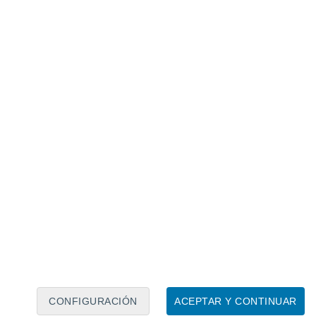
Calendario lunar
Lun
Mar
Mié
Jue
Vie
Sáb
Dom
8
9
10
11
12
13
14
15
16
17
18
19
20
21
CONFIGURACIÓN
ACEPTAR Y CONTINUAR