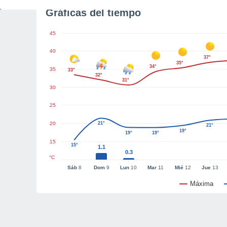
Gráficas del tiempo
45
40
37°
35°
34°
35
33°
32°
31°
30
25
20
21°
21°
19°
19°
19°
15
15°
1.1
0.3
°C
Sáb
8
Dom
9
Lun
10
Mar
11
Mié
12
Jue
13
Máxima