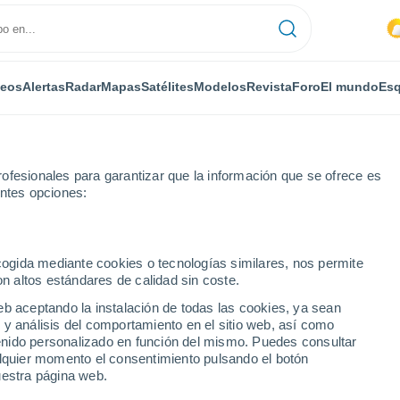
deos
Alertas
Radar
Mapas
Satélites
Modelos
Revista
Foro
El mundo
Esq
ofesionales para garantizar que la información que se ofrece es
entes opciones:
La Meyze
ecogida mediante cookies o tecnologías similares, nos permite
on altos estándares de calidad sin coste.
eb aceptando la instalación de todas las cookies, ya sean
 y análisis del comportamiento en el sitio web, así como
...
ntenido personalizado en función del mismo. Puedes consultar
alquier momento el consentimiento pulsando el botón
Por horas
uestra página web.
Intervalos nubosos en las
próximas horas