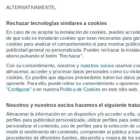
33°
ALTERNATIVAMENTE,
Rechazar tecnologías similares a cookies
UV
4 Medi
En caso de no aceptar la instalación de cookies, puedes acced
Sensación de 32°
FPS
6-10
de que solo se instalarán cookies que sean necesarias para garan
cookies para analizar el comportamiento ni para mostrar publici
publicidad general no personalizada. Puedes rechazar la instala
abono pulsando el botón "Rechazar".
Tormentas muy fuertes
Dejarán lluvias muy intensas, reventones y
Con su consentimiento, nosotros y
nuestros socios
usamos cooki
pedrisco en las comunidades del norte
almacenar, acceder y procesar datos personales como su visita e
cookies. Es posible que algunos proveedores traten tus datos pe
El Tiempo 1 - 7 días
Por horas
Actualidad
Mapa d
oponerte. Para ello, puede retirar su consentimiento u oponerse
"Configurar"
o en nuestra
Política de Cookies
en este sitio web.
Nosotros y nuestros socios hacemos el siguiente trata
Mañana
Lunes
Hoy
Almacenar la información en un dispositivo y/o acceder a ella, 
9 Ago
10 Ago
8 Ago
perfiles para publicidad personalizada, utilizar perfiles para sele
personalizar el contenido, uso de perfiles para la selección de c
medir el rendimiento del contenido, comprender al público a tra
procedentes de diferentes fuentes, desarrollo y mejora de los se
70%
60%