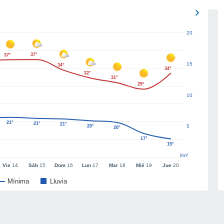
20
37°
37°
15
34°
34°
32°
31°
29°
10
21°
21°
21°
20°
5
20°
17°
15°
l/m²
Vie
14
Sáb
15
Dom
16
Lun
17
Mar
18
Mié
19
Jue
20
Mínima
Lluvia