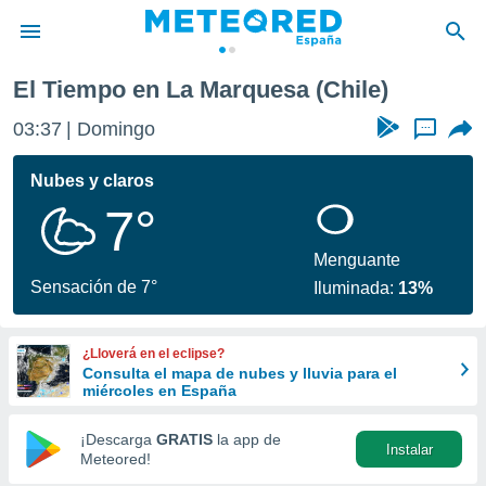
El Tiempo en La Marquesa (Chile)
privacidad
03:37
Domingo
...
o de
tiempo.com)
borado por
Nubes y claros
es para
7°
ue la
 que se
e calidad.
Menguante
eder a este
Sensación de 7°
Iluminada:
13%
ediante las
opciones:
¿Lloverá en el eclipse?
ookies y
Consulta el mapa de nubes y lluvia para el
e forma
miércoles en España
d digital
¡Descarga
GRATIS
la app de
Instalar
ada, basada
Meteored!
mación