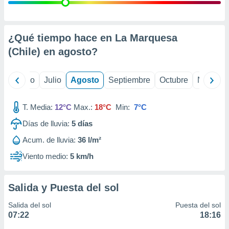
 seleccionar
o.
calización
precisa e
¿Qué tiempo hace en La Marquesa
ión mediante
(Chile) en
agosto
?
, publicidad
yo
Junio
Julio
Agosto
Septiembre
Octubre
Noviemb
dos,
 publicidad
,
T. Media:
12°C
Max.:
18°C
Min:
7°C
ón de
Días de lluvia:
5
días
 desarrollo
s.
Acum. de lluvia:
36 l/m²
tros 1199
Viento medio:
5 km/h
ios
Salida y Puesta del sol
Salida del sol
Puesta del sol
07:22
18:16