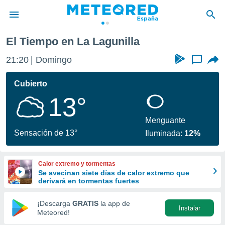
El Tiempo en La Lagunilla
privacidad
21:20
Domingo
...
o de
tiempo.com)
borado por
Cubierto
es para
13°
ue la
 que se
e calidad.
Menguante
eder a este
Sensación de 13°
Iluminada:
12%
ediante las
opciones:
Calor extremo y tormentas
ookies y
Se avecinan siete días de calor extremo que
e forma
derivará en tormentas fuertes
d digital
¡Descarga
GRATIS
la app de
Instalar
ada, basada
Meteored!
mación