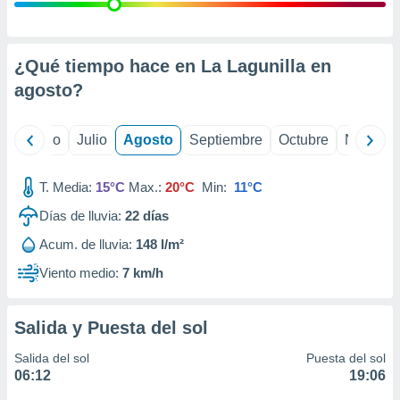
 seleccionar
o.
calización
precisa e
¿Qué tiempo hace en La Lagunilla en
ión mediante
agosto
?
, publicidad
yo
Junio
Julio
Agosto
Septiembre
Octubre
Noviemb
dos,
 publicidad
,
T. Media:
15°C
Max.:
20°C
Min:
11°C
ón de
Días de lluvia:
22
días
 desarrollo
s.
Acum. de lluvia:
148 l/m²
tros 1199
Viento medio:
7 km/h
ios
Salida y Puesta del sol
Salida del sol
Puesta del sol
06:12
19:06