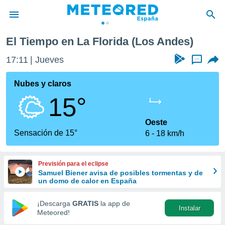
El Tiempo en La Florida (Los Andes)
privacidad
17:11
Jueves
...
o de
tiempo.com)
borado por
Nubes y claros
es para
15°
ue la
 que se
e calidad.
Oeste
eder a este
Sensación de 15°
6
18 km/h
ediante las
opciones:
Previsión para el eclipse
ookies y
Samuel Biener avisa de posibles tormentas y de
e forma
un domo de calor en España
d digital
¡Descarga
GRATIS
la app de
Instalar
ada, basada
Meteored!
mación