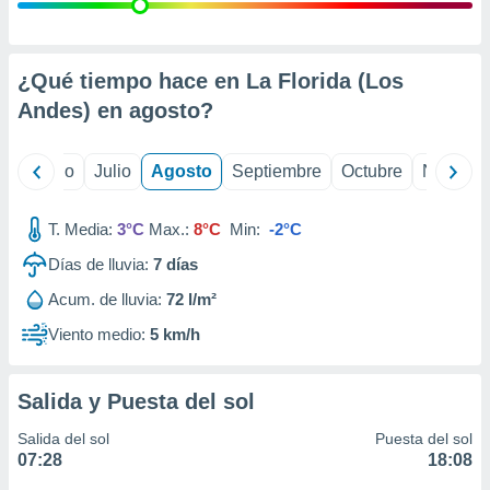
 seleccionar
o.
calización
precisa e
¿Qué tiempo hace en La Florida (Los
ión mediante
Andes) en
agosto
?
, publicidad
yo
Junio
Julio
Agosto
Septiembre
Octubre
Noviemb
dos,
 publicidad
,
T. Media:
3°C
Max.:
8°C
Min:
-2°C
ón de
Días de lluvia:
7
días
 desarrollo
s.
Acum. de lluvia:
72 l/m²
tros 1199
Viento medio:
5 km/h
ios
Salida y Puesta del sol
Salida del sol
Puesta del sol
07:28
18:08