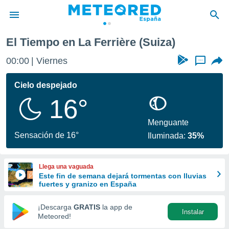
El Tiempo en La Ferrière (Suiza)
privacidad
00:00
Viernes
...
o de
tiempo.com)
borado por
Cielo despejado
es para
16°
ue la
 que se
e calidad.
Menguante
eder a este
Sensación de 16°
Iluminada:
35%
ediante las
opciones:
Llega una vaguada
ookies y
Este fin de semana dejará tormentas con lluvias
e forma
fuertes y granizo en España
d digital
¡Descarga
GRATIS
la app de
Instalar
ada, basada
Meteored!
mación