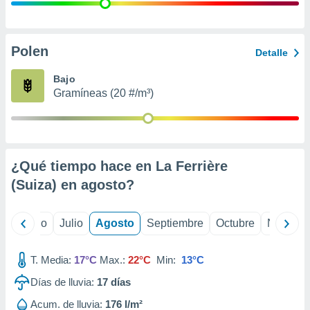
 seleccionar
o.
calización
precisa e
Polen
Detalle
ión mediante
Bajo
, publicidad
Gramíneas (20 #/m³)
dos,
 publicidad
,
ón de
¿Qué tiempo hace en La Ferrière
 desarrollo
s.
(Suiza) en
agosto
?
tros 1199
ios
yo
Junio
Julio
Agosto
Septiembre
Octubre
Noviemb
T. Media:
17°C
Max.:
22°C
Min:
13°C
Días de lluvia:
17
días
Acum. de lluvia:
176 l/m²