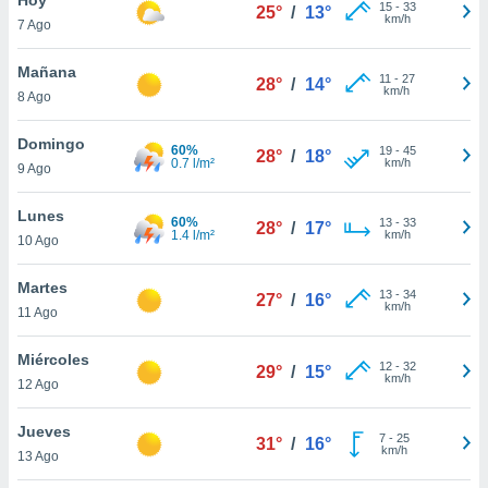
15
-
33
25°
/
13°
km/h
7 Ago
do en
 mismo.
sultar más
Mañana
11
-
27
28°
/
14°
 en nuestra
km/h
8 Ago
 Cookies
y
ualquier
Domingo
60%
19
-
45
28°
/
18°
0.7 l/m²
km/h
9 Ago
ento
 botón
ación de
Lunes
60%
13
-
33
28°
/
17°
kies
1.4 l/m²
km/h
10 Ago
 disponible
e nuestra
Martes
13
-
34
.
27°
/
16°
km/h
11 Ago
IVAMENTE,
Miércoles
12
-
32
29°
/
15°
km/h
12 Ago
as
 a cookies
Jueves
7
-
25
31°
/
16°
km/h
 no aceptar
13 Ago
ón de