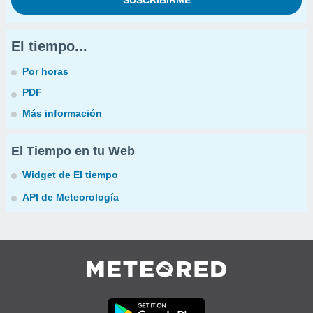
El tiempo...
Por horas
PDF
Más información
El Tiempo en tu Web
Widget de El tiempo
API de Meteorología