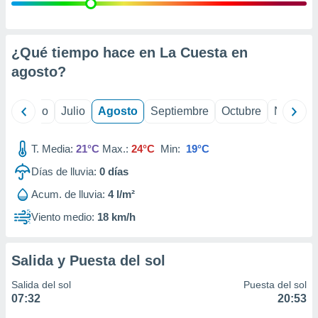
 seleccionar
o.
calización
precisa e
¿Qué tiempo hace en La Cuesta en
ión mediante
agosto
?
, publicidad
yo
Junio
Julio
Agosto
Septiembre
Octubre
Noviemb
dos,
 publicidad
,
T. Media:
21°C
Max.:
24°C
Min:
19°C
ón de
Días de lluvia:
0
días
 desarrollo
s.
Acum. de lluvia:
4 l/m²
tros 1199
Viento medio:
18 km/h
ios
Salida y Puesta del sol
Salida del sol
Puesta del sol
07:32
20:53