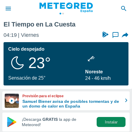
esta
El Tiempo en La Cuesta
privacidad
04:19
Viernes
...
o de
tiempo.com)
borado por
Cielo despejado
es para
23°
ue la
 que se
e calidad.
Noreste
eder a este
Sensación de 25°
24
46 km/h
ediante las
opciones:
Previsión para el eclipse
ookies y
Samuel Biener avisa de posibles tormentas y de
e forma
un domo de calor en España
d digital
¡Descarga
GRATIS
la app de
Instalar
ada, basada
Meteored!
mación