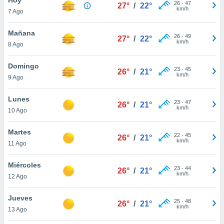
26
-
47
27°
/
22°
km/h
7 Ago
do en
 mismo.
sultar más
Mañana
26
-
49
27°
/
22°
 en nuestra
km/h
8 Ago
 Cookies
y
ualquier
Domingo
23
-
45
26°
/
21°
km/h
9 Ago
ento
 botón
ación de
Lunes
23
-
47
26°
/
21°
kies
km/h
10 Ago
 disponible
e nuestra
Martes
22
-
45
.
26°
/
21°
km/h
11 Ago
IVAMENTE,
Miércoles
23
-
44
26°
/
21°
km/h
12 Ago
as
 a cookies
Jueves
25
-
48
26°
/
21°
km/h
 no aceptar
13 Ago
ón de