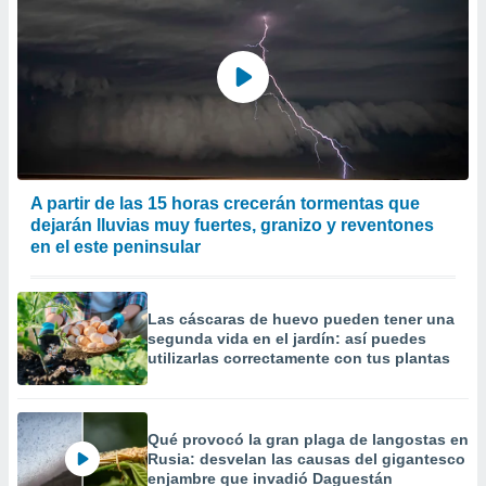
A partir de las 15 horas crecerán tormentas que
dejarán lluvias muy fuertes, granizo y reventones
en el este peninsular
Las cáscaras de huevo pueden tener una
segunda vida en el jardín: así puedes
utilizarlas correctamente con tus plantas
Qué provocó la gran plaga de langostas en
Rusia: desvelan las causas del gigantesco
enjambre que invadió Daguestán