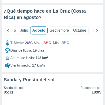
 seleccionar
o.
¿Qué tiempo hace en La Cruz (Costa
calización
precisa e
Rica) en
agosto
?
ión mediante
, publicidad
yo
Junio
Julio
Agosto
Septiembre
Octubre
Noviemb
dos,
T. Media:
26°C
Max.:
28°C
Min:
25°C
 publicidad
,
Días de lluvia:
19
días
ón de
 desarrollo
Acum. de lluvia:
143 l/m²
s.
Viento medio:
17 km/h
tros 1199
ios
Salida y Puesta del sol
Salida del sol
Puesta del sol
05:31
18:05