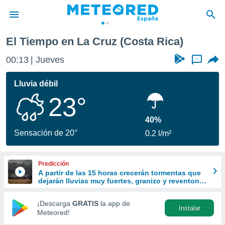
El Tiempo en La Cruz (Costa Rica)
privacidad
00:13
Jueves
...
o de
tiempo.com)
borado por
Lluvia débil
es para
23°
ue la
 que se
e calidad.
40%
eder a este
Sensación de 20°
0.2 l/m²
ediante las
opciones:
Predicción
ookies y
A partir de las 15 horas crecerán tormentas que
e forma
dejarán lluvias muy fuertes, granizo y reventones
en el este peninsular
d digital
¡Descarga
GRATIS
la app de
Instalar
ada, basada
Meteored!
mación