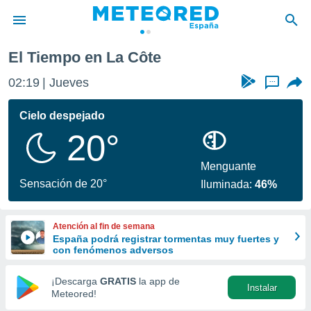
 Côte
El Tiempo en La Côte
privacidad
02:19
Jueves
...
o de
tiempo.com)
borado por
Cielo despejado
es para
20°
ue la
 que se
e calidad.
Menguante
eder a este
Sensación de 20°
Iluminada:
46%
ediante las
opciones:
Atención al fin de semana
ookies y
España podrá registrar tormentas muy fuertes y
e forma
con fenómenos adversos
d digital
¡Descarga
GRATIS
la app de
Instalar
ada, basada
Meteored!
mación