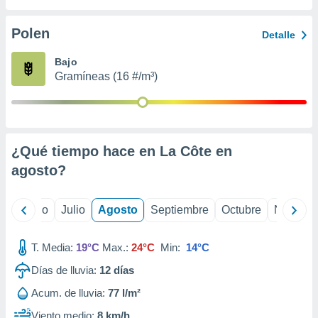
 seleccionar
o.
Polen
Detalle
calización
precisa e
Bajo
ión mediante
Gramíneas (16 #/m³)
, publicidad
dos,
 publicidad
,
¿Qué tiempo hace en La Côte en
ón de
agosto
?
 desarrollo
s.
tros 1199
yo
Junio
Julio
Agosto
Septiembre
Octubre
Noviemb
ios
T. Media:
19°C
Max.:
24°C
Min:
14°C
Días de lluvia:
12
días
Acum. de lluvia:
77 l/m²
Viento medio:
8 km/h