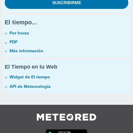
El tiempo...
Por horas
PDF
Más información
El Tiempo en tu Web
Widget de El tiempo
API de Meteorología