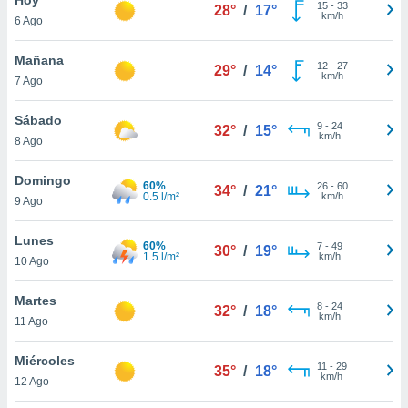
15
-
33
28°
/
17°
km/h
6 Ago
do en
 mismo.
sultar más
Mañana
12
-
27
29°
/
14°
 en nuestra
km/h
7 Ago
 Cookies
y
ualquier
Sábado
9
-
24
32°
/
15°
km/h
8 Ago
ento
 botón
ación de
Domingo
60%
26
-
60
34°
/
21°
kies
0.5 l/m²
km/h
9 Ago
 disponible
e nuestra
Lunes
60%
7
-
49
.
30°
/
19°
1.5 l/m²
km/h
10 Ago
IVAMENTE,
Martes
8
-
24
32°
/
18°
km/h
11 Ago
as
 a cookies
Miércoles
11
-
29
35°
/
18°
km/h
 no aceptar
12 Ago
ón de