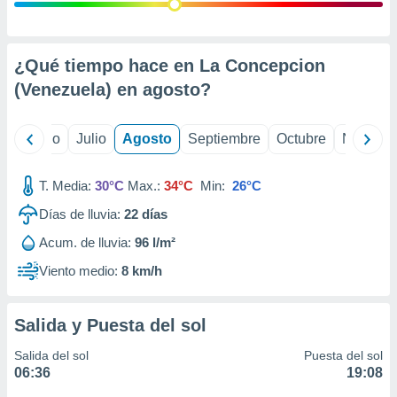
 seleccionar
o.
calización
precisa e
¿Qué tiempo hace en La Concepcion
ión mediante
(Venezuela) en
agosto
?
, publicidad
yo
Junio
Julio
Agosto
Septiembre
Octubre
Noviemb
dos,
 publicidad
,
T. Media:
30°C
Max.:
34°C
Min:
26°C
ón de
Días de lluvia:
22
días
 desarrollo
s.
Acum. de lluvia:
96 l/m²
tros 1199
Viento medio:
8 km/h
ios
Salida y Puesta del sol
Salida del sol
Puesta del sol
06:36
19:08