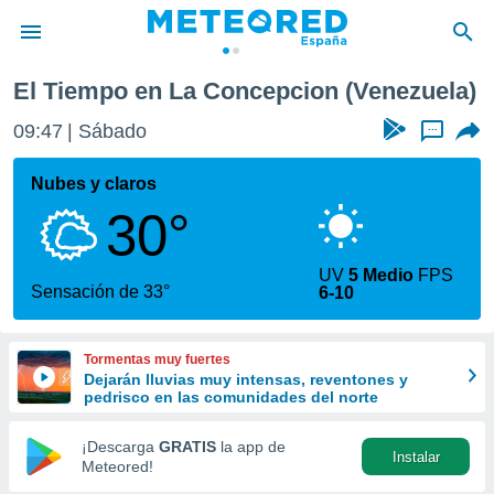
El Tiempo en La Concepcion (Venezuela)
privacidad
09:47
Sábado
...
o de
tiempo.com)
borado por
Nubes y claros
es para
30°
ue la
 que se
e calidad.
UV
5 Medio
FPS
eder a este
Sensación de 33°
6-10
ediante las
opciones:
Tormentas muy fuertes
ookies y
Dejarán lluvias muy intensas, reventones y
e forma
pedrisco en las comunidades del norte
d digital
¡Descarga
GRATIS
la app de
Instalar
ada, basada
Meteored!
mación