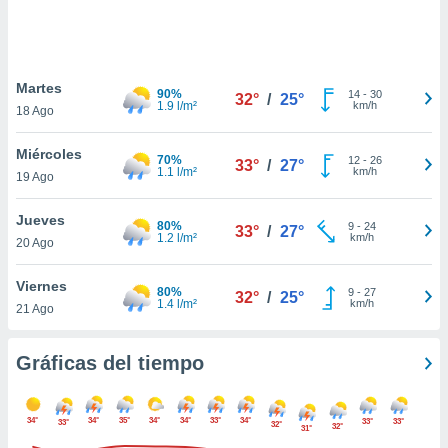
 botón
.
nto,
Martes
90%
14
-
30
32°
/
25°
1.9 l/m²
km/h
18 Ago
cios
kies,
Miércoles
ores únicos
70%
12
-
26
33°
/
27°
1.1 l/m²
km/h
19 Ago
as similares
nar,
rocesar
Jueves
80%
9
-
24
33°
/
27°
onales como
1.2 l/m²
km/h
20 Ago
 este sitio
recciones IP
Viernes
ficadores de
80%
9
-
27
32°
/
25°
1.4 l/m²
km/h
21 Ago
 posible
s
 traten tus
Gráficas del tiempo
nales en
 interés
go a lo que
34°
34°
35°
34°
34°
33°
34°
33°
33°
nerte. Para
33°
32°
32°
31°
retirar su