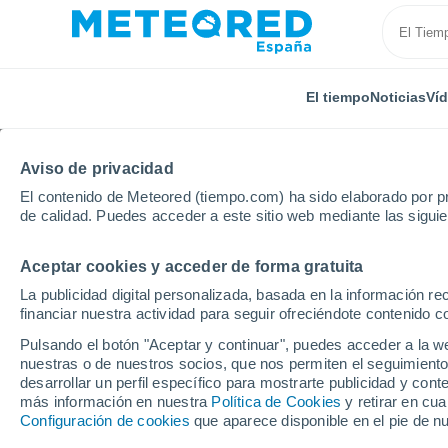
El tiempo
Noticias
Ví
Aviso de privacidad
El contenido de Meteored (tiempo.com) ha sido elaborado por pr
de calidad. Puedes acceder a este sitio web mediante las sigui
Aceptar cookies y acceder de forma gratuita
Inicio
Argentina
Tucumán
La Cocha
La publicidad digital personalizada, basada en la información r
financiar nuestra actividad para seguir ofreciéndote contenido c
El Tiempo en La Cocha
Pulsando el botón "Aceptar y continuar", puedes acceder a la w
nuestras o de nuestros socios, que nos permiten el seguimiento
00:01
Viernes
desarrollar un perfil específico para mostrarte publicidad y co
más información en nuestra
Política de Cookies
y retirar en cu
Configuración de cookies
que aparece disponible en el pie de n
Parcialmente nuboso