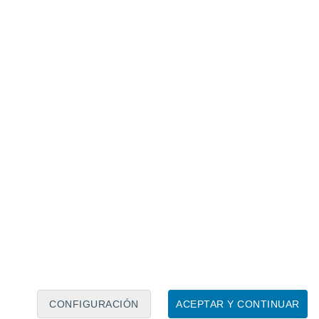
Calendario lunar
Lun
Mar
Mié
Jue
Vie
Sáb
Dom
7
8
9
10
11
12
13
14
15
16
CONFIGURACIÓN
ACEPTAR Y CONTINUAR