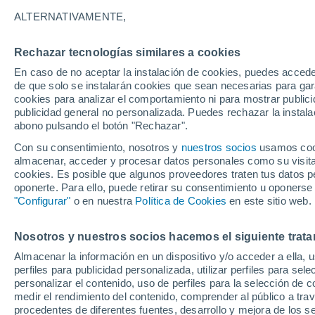
13°
ALTERNATIVAMENTE,
Rechazar tecnologías similares a cookies
Menguant
En caso de no aceptar la instalación de cookies, puedes acced
Iluminada
Sensación de 13°
de que solo se instalarán cookies que sean necesarias para garan
cookies para analizar el comportamiento ni para mostrar publici
publicidad general no personalizada. Puedes rechazar la instala
abono pulsando el botón "Rechazar".
Previsión para el eclipse
Samuel Biener avisa de posibles tormentas y
Con su consentimiento, nosotros y
nuestros socios
usamos cooki
un domo de calor en España
almacenar, acceder y procesar datos personales como su visita e
cookies. Es posible que algunos proveedores traten tus datos pe
El Tiempo 1 - 7 días
Por horas
Actualidad
Mapa d
oponerte. Para ello, puede retirar su consentimiento u oponerse
"Configurar"
o en nuestra
Política de Cookies
en este sitio web.
Nosotros y nuestros socios hacemos el siguiente trata
Mañana
Domingo
Hoy
Almacenar la información en un dispositivo y/o acceder a ella, 
8 Ago
9 Ago
7 Ago
perfiles para publicidad personalizada, utilizar perfiles para sele
personalizar el contenido, uso de perfiles para la selección de c
medir el rendimiento del contenido, comprender al público a tra
procedentes de diferentes fuentes, desarrollo y mejora de los se