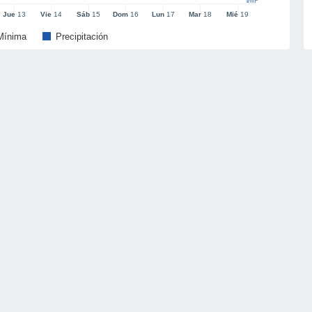
l/m²
Jue
13
Vie
14
Sáb
15
Dom
16
Lun
17
Mar
18
Mié
19
Mínima
Precipitación