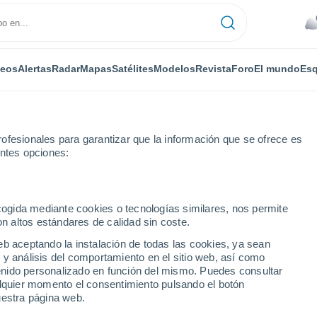
deos
Alertas
Radar
Mapas
Satélites
Modelos
Revista
Foro
El mundo
Esq
ofesionales para garantizar que la información que se ofrece es
entes opciones:
ecogida mediante cookies o tecnologías similares, nos permite
on altos estándares de calidad sin coste.
eb aceptando la instalación de todas las cookies, ya sean
 y análisis del comportamiento en el sitio web, así como
...
ntenido personalizado en función del mismo. Puedes consultar
alquier momento el consentimiento pulsando el botón
Por horas
uestra página web.
Cielos nubosos en las próximas
horas