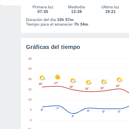
Primera luz
Mediodía
Última luz
07:35
13:28
19:21
Duración del día
10h 57m
Tiempo para el amanecer
7h 34m
Gráficas del tiempo
30
25
20
17°
16°
15°
15°
14°
14°
15
10
7°
5
6°
6°
6°
6°
3°
0