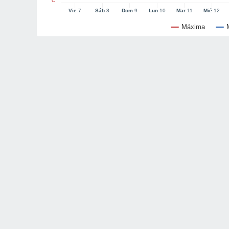
°C
Vie
7
Sáb
8
Dom
9
Lun
10
Mar
11
Mié
12
Máxima