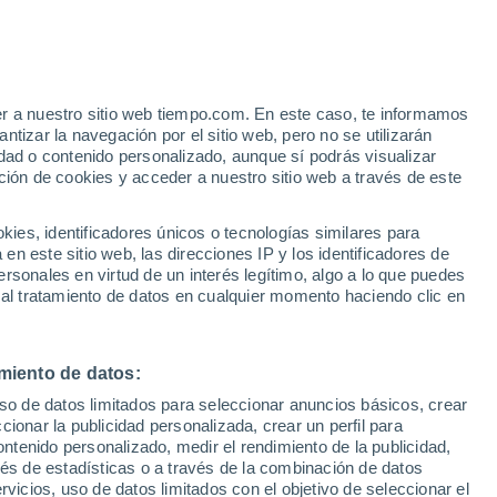
Aviso de nivel amarillo
Alerta moderada por viento en La
Cocha hoy
e
er a nuestro sitio web tiempo.com. En este caso, te informamos
:
33%
tizar la navegación por el sitio web, pero no se utilizarán
dad o contenido personalizado, aunque sí podrás visualizar
ción de cookies y acceder a nuestro sitio web a través de este
 de
es, identificadores únicos o tecnologías similares para
n este sitio web, las direcciones IP y los identificadores de
rsonales en virtud de un interés legítimo, algo a lo que puedes
e nubosidad
Radar de lluvia
Satélites
Modelos
 al tratamiento de datos en cualquier momento haciendo clic en
miento de datos:
Lunes
Martes
Miércoles
Jueves
uso de datos limitados para seleccionar anuncios básicos, crear
10 Ago
11 Ago
12 Ago
13 Ago
ccionar la publicidad personalizada, crear un perfil para
ontenido personalizado, medir el rendimiento de la publicidad,
vés de estadísticas o a través de la combinación de datos
rvicios, uso de datos limitados con el objetivo de seleccionar el