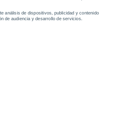
14°
/
6°
14°
/
6°
15°
/
6°
12°
/
7°
e análisis de dispositivos, publicidad y contenido
n de audiencia y desarrollo de servicios.
-
22
km/h
5
-
20
km/h
9
-
28
km/h
5
-
20
km/h
sto
nuboso
Este
0 Bajo
°
1
-
7 km/h
FPS:
no
nuboso
Norte
0 Bajo
°
3
-
9 km/h
FPS:
no
nuboso
Noroeste
0 Bajo
°
4
-
13 km/h
FPS:
no
nuboso
Noroeste
0 Bajo
°
1
-
10 km/h
FPS:
no