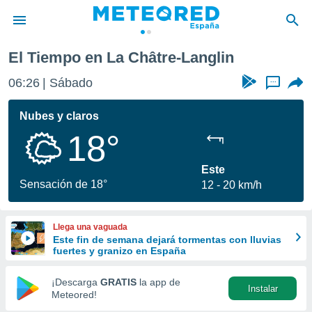
nglin
El Tiempo en La Châtre-Langlin
privacidad
06:26
Sábado
...
o de
tiempo.com)
borado por
Nubes y claros
es para
18°
ue la
 que se
e calidad.
Este
eder a este
Sensación de 18°
12
20 km/h
ediante las
opciones:
Llega una vaguada
ookies y
Este fin de semana dejará tormentas con lluvias
e forma
fuertes y granizo en España
d digital
¡Descarga
GRATIS
la app de
Instalar
ada, basada
Meteored!
mación