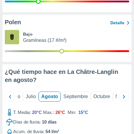
 seleccionar
o.
calización
precisa e
Polen
Detalle
ión mediante
Bajo
, publicidad
Gramíneas (17 #/m³)
dos,
 publicidad
,
ón de
¿Qué tiempo hace en La Châtre-Langlin
 desarrollo
s.
en
agosto
?
tros 1199
ios
yo
Junio
Julio
Agosto
Septiembre
Octubre
Noviemb
T. Media:
20°C
Max.:
26°C
Min:
15°C
Días de lluvia:
10
días
Acum. de lluvia:
54 l/m²