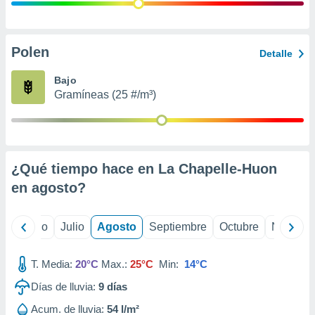
 seleccionar
o.
calización
precisa e
Polen
Detalle
ión mediante
Bajo
, publicidad
Gramíneas (25 #/m³)
dos,
 publicidad
,
ón de
¿Qué tiempo hace en La Chapelle-Huon
 desarrollo
s.
en
agosto
?
tros 1199
ios
yo
Junio
Julio
Agosto
Septiembre
Octubre
Noviemb
T. Media:
20°C
Max.:
25°C
Min:
14°C
Días de lluvia:
9
días
Acum. de lluvia:
54 l/m²