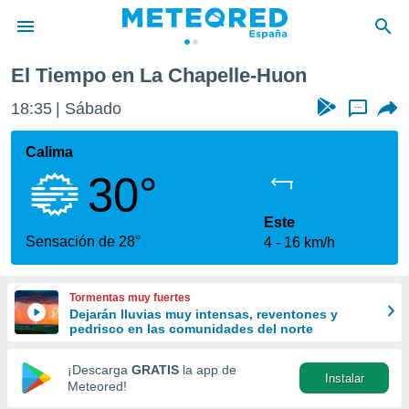
on
El Tiempo en La Chapelle-Huon
privacidad
18:35
Sábado
...
o de
tiempo.com)
borado por
Calima
es para
30°
ue la
 que se
e calidad.
Este
eder a este
Sensación de 28°
4
16 km/h
ediante las
opciones:
Tormentas muy fuertes
ookies y
Dejarán lluvias muy intensas, reventones y
e forma
pedrisco en las comunidades del norte
d digital
¡Descarga
GRATIS
la app de
Instalar
ada, basada
Meteored!
mación