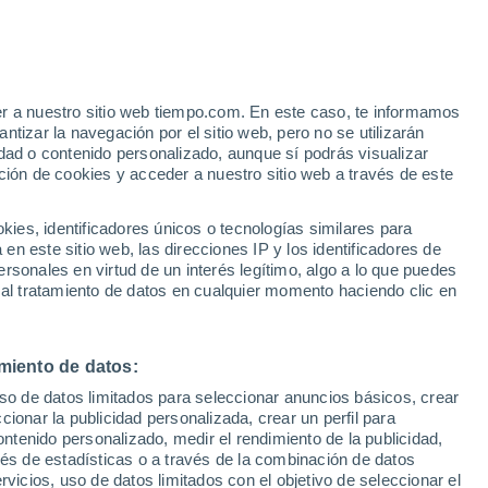
e
er a nuestro sitio web tiempo.com. En este caso, te informamos
:
21%
tizar la navegación por el sitio web, pero no se utilizarán
dad o contenido personalizado, aunque sí podrás visualizar
ción de cookies y acceder a nuestro sitio web a través de este
ias
es, identificadores únicos o tecnologías similares para
n este sitio web, las direcciones IP y los identificadores de
rsonales en virtud de un interés legítimo, algo a lo que puedes
e nubosidad
Radar de lluvia
Satélites
Modelos
 al tratamiento de datos en cualquier momento haciendo clic en
miento de datos:
Martes
Miércoles
Jueves
Viernes
uso de datos limitados para seleccionar anuncios básicos, crear
11 Ago
12 Ago
13 Ago
14 Ago
ccionar la publicidad personalizada, crear un perfil para
ontenido personalizado, medir el rendimiento de la publicidad,
vés de estadísticas o a través de la combinación de datos
rvicios, uso de datos limitados con el objetivo de seleccionar el
80%