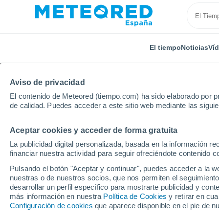
El tiempo
Noticias
Ví
Aviso de privacidad
El contenido de Meteored (tiempo.com) ha sido elaborado por pr
de calidad. Puedes acceder a este sitio web mediante las sigui
Aceptar cookies y acceder de forma gratuita
Inicio
Colombia
Departamento de Antioquia
La 
La publicidad digital personalizada, basada en la información r
financiar nuestra actividad para seguir ofreciéndote contenido c
El Tiempo en La Ceja
Pulsando el botón "Aceptar y continuar", puedes acceder a la w
nuestras o de nuestros socios, que nos permiten el seguimiento
03:22
Sábado
desarrollar un perfil específico para mostrarte publicidad y co
más información en nuestra
Política de Cookies
y retirar en cu
Configuración de cookies
que aparece disponible en el pie de n
Parcialmente nuboso