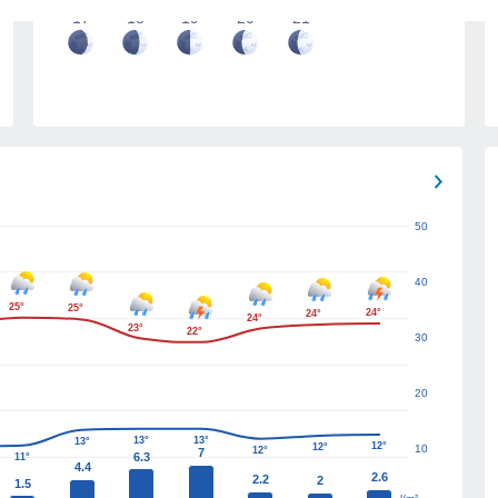
17
18
19
20
21
50
40
25°
25°
24°
24°
24°
23°
22°
30
20
13°
13°
13°
12°
12°
10
12°
7
6.3
11°
4.4
2.6
2.2
2
1.5