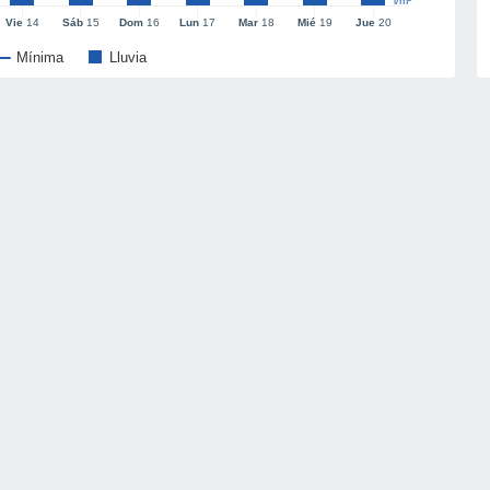
l/m²
Vie
14
Sáb
15
Dom
16
Lun
17
Mar
18
Mié
19
Jue
20
Mínima
Lluvia