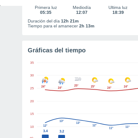
Primera luz
Mediodía
Última luz
05:35
12:07
18:39
Duración del día
12h 21m
Tiempo para el amanecer
2h 13m
Gráficas del tiempo
35
30
25°
24°
25°
24°
24°
24°
25
20
15
13°
13°
12°
12°
10
11°
11°
3.4
3.2