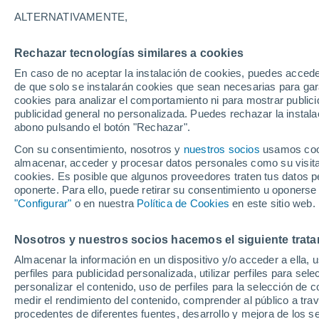
12°
ALTERNATIVAMENTE,
Rechazar tecnologías similares a cookies
Menguant
En caso de no aceptar la instalación de cookies, puedes acced
Iluminada
Sensación de 12°
de que solo se instalarán cookies que sean necesarias para garan
cookies para analizar el comportamiento ni para mostrar publici
publicidad general no personalizada. Puedes rechazar la instala
abono pulsando el botón "Rechazar".
Llega una vaguada
Este fin de semana dejará tormentas con lluv
Con su consentimiento, nosotros y
nuestros socios
usamos cooki
fuertes y granizo en España
almacenar, acceder y procesar datos personales como su visita e
cookies. Es posible que algunos proveedores traten tus datos pe
El Tiempo 1 - 7 días
Por horas
Actualidad
Mapa d
oponerte. Para ello, puede retirar su consentimiento u oponerse
"Configurar"
o en nuestra
Política de Cookies
en este sitio web.
Nosotros y nuestros socios hacemos el siguiente trata
Mañana
Lunes
Hoy
Almacenar la información en un dispositivo y/o acceder a ella, 
9 Ago
10 Ago
8 Ago
perfiles para publicidad personalizada, utilizar perfiles para sele
personalizar el contenido, uso de perfiles para la selección de c
medir el rendimiento del contenido, comprender al público a tra
procedentes de diferentes fuentes, desarrollo y mejora de los se
90%
80%