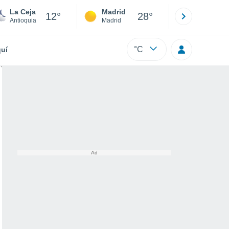
La Ceja
Madrid
Barcelona
12°
28°
Antioquia
Madrid
Barcelona
°C
uí