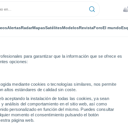
deos
Alertas
Radar
Mapas
Satélites
Modelos
Revista
Foro
El mundo
Esq
ofesionales para garantizar que la información que se ofrece es
entes opciones:
Ceja
ecogida mediante cookies o tecnologías similares, nos permite
on altos estándares de calidad sin coste.
eb aceptando la instalación de todas las cookies, ya sean
 y análisis del comportamiento en el sitio web, así como
...
ntenido personalizado en función del mismo. Puedes consultar
alquier momento el consentimiento pulsando el botón
Por horas
uestra página web.
Cielos nubosos en las próximas
horas