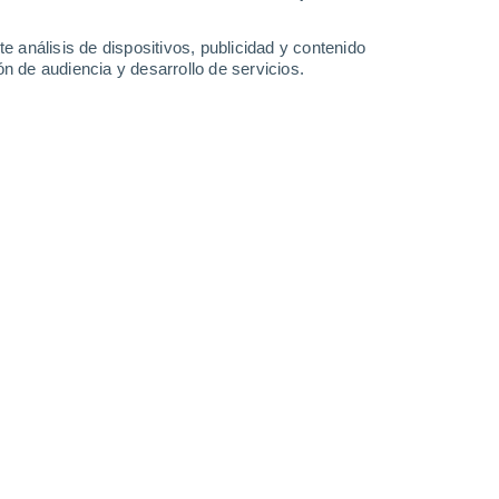
1.5 l/m²
25°
/
12°
24°
/
11°
24°
/
11°
25°
/
11°
e análisis de dispositivos, publicidad y contenido
n de audiencia y desarrollo de servicios.
-
51
km/h
15
-
44
km/h
14
-
41
km/h
12
-
38
km/h
o
oso
Este
0 Bajo
3
-
16 km/h
FPS:
no
oso
Este
0 Bajo
3
-
14 km/h
FPS:
no
oso
Este
0 Bajo
3
-
14 km/h
FPS:
no
oso
Este
0 Bajo
3
-
13 km/h
FPS:
no