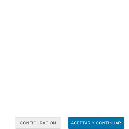
Calendario lunar
Lun
Mar
Mié
Jue
Vie
Sáb
Dom
8
9
10
11
12
13
14
15
16
CONFIGURACIÓN
ACEPTAR Y CONTINUAR