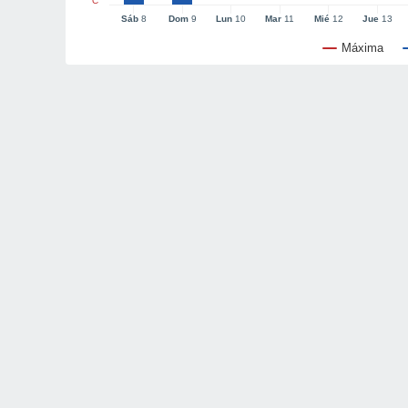
°C
Sáb
8
Dom
9
Lun
10
Mar
11
Mié
12
Jue
13
Máxima