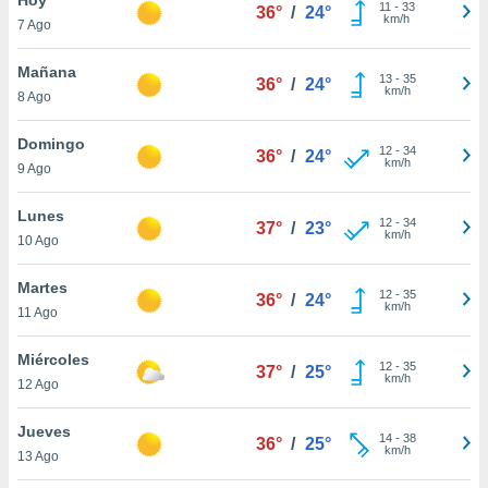
11
-
33
36°
/
24°
km/h
7 Ago
do en
 mismo.
sultar más
Mañana
13
-
35
36°
/
24°
 en nuestra
km/h
8 Ago
 Cookies
y
ualquier
Domingo
12
-
34
36°
/
24°
km/h
9 Ago
ento
 botón
ación de
Lunes
12
-
34
37°
/
23°
kies
km/h
10 Ago
 disponible
e nuestra
Martes
12
-
35
.
36°
/
24°
km/h
11 Ago
IVAMENTE,
Miércoles
12
-
35
37°
/
25°
km/h
12 Ago
as
 a cookies
Jueves
14
-
38
36°
/
25°
km/h
 no aceptar
13 Ago
ón de