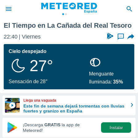
Tesoro
El Tiempo en La Cañada del Real Tesoro
privacidad
22:40
Viernes
...
o de
tiempo.com)
borado por
Cielo despejado
es para
27°
ue la
 que se
e calidad.
Menguante
eder a este
Sensación de 28°
Iluminada:
35%
ediante las
opciones:
Llega una vaguada
ookies y
Este fin de semana dejará tormentas con lluvias
e forma
fuertes y granizo en España
d digital
¡Descarga
GRATIS
la app de
Instalar
ada, basada
Meteored!
mación