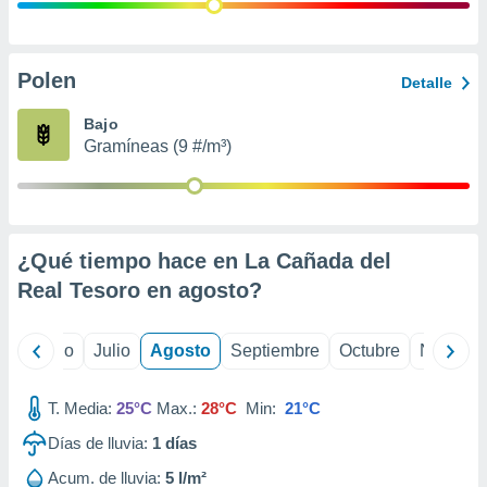
 seleccionar
o.
calización
precisa e
Polen
Detalle
ión mediante
Bajo
, publicidad
Gramíneas (9 #/m³)
dos,
 publicidad
,
ón de
¿Qué tiempo hace en La Cañada del
 desarrollo
s.
Real Tesoro en
agosto
?
tros 1199
ios
yo
Junio
Julio
Agosto
Septiembre
Octubre
Noviemb
T. Media:
25°C
Max.:
28°C
Min:
21°C
Días de lluvia:
1
días
Acum. de lluvia:
5 l/m²