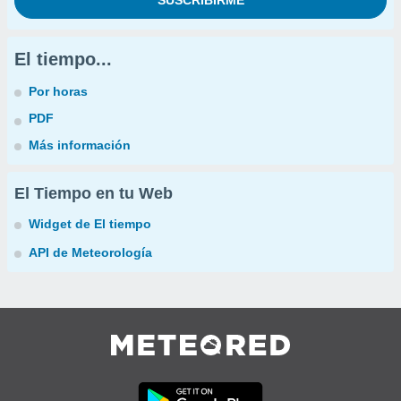
El tiempo...
Por horas
PDF
Más información
El Tiempo en tu Web
Widget de El tiempo
API de Meteorología