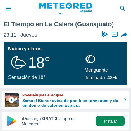
El Tiempo en La Calera (Guanajuato)
privacidad
23:11
Jueves
...
o de
tiempo.com)
borado por
Nubes y claros
es para
18°
ue la
 que se
e calidad.
Menguante
eder a este
Sensación de 18°
Iluminada:
43%
ediante las
opciones:
Previsión para el eclipse
ookies y
Samuel Biener avisa de posibles tormentas y de
e forma
un domo de calor en España
d digital
¡Descarga
GRATIS
la app de
Instalar
ada, basada
Meteored!
mación