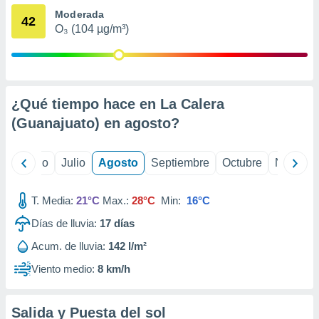
 seleccionar
Moderada
o.
42
O₃ (104 µg/m³)
calización
precisa e
ión mediante
, publicidad
¿Qué tiempo hace en La Calera
dos,
(Guanajuato) en
agosto
?
 publicidad
,
ón de
yo
Junio
Julio
Agosto
Septiembre
Octubre
Noviemb
 desarrollo
s.
T. Media:
21°C
Max.:
28°C
Min:
16°C
tros 1199
ios
Días de lluvia:
17
días
Acum. de lluvia:
142 l/m²
Viento medio:
8 km/h
Salida y Puesta del sol