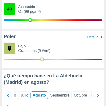
 seleccionar
o.
Aceptable
40
O₃ (99 µg/m³)
calización
precisa e
ión mediante
, publicidad
Polen
Detalle
dos,
 publicidad
Bajo
,
Gramíneas (9 #/m³)
ón de
 desarrollo
s.
tros 1199
ios
¿Qué tiempo hace en La Aldehuela
(Madrid) en
agosto
?
yo
Junio
Julio
Agosto
Septiembre
Octubre
Noviemb