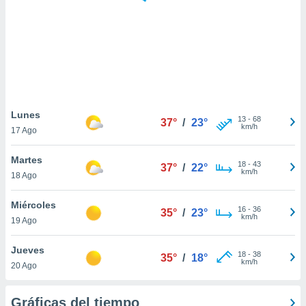
 botón
.
nto,
cios
kies,
ores únicos
Lunes
13
-
68
as similares
37°
/
23°
km/h
17 Ago
nar,
rocesar
Martes
onales como
18
-
43
37°
/
22°
km/h
 este sitio
18 Ago
recciones IP
ficadores de
Miércoles
16
-
36
35°
/
23°
 posible
km/h
19 Ago
s
 traten tus
Jueves
nales en
18
-
38
35°
/
18°
km/h
 interés
20 Ago
go a lo que
nerte. Para
Gráficas del tiempo
retirar su