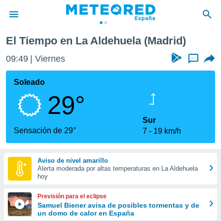
El Tiempo en La Aldehuela (Madrid)
privacidad
09:49
Viernes
...
o de
tiempo.com)
borado por
Soleado
es para
29°
ue la
 que se
e calidad.
Sur
eder a este
Sensación de 29°
7
19 km/h
ediante las
opciones:
Aviso de nivel amarillo
ookies y
Alerta moderada por altas temperaturas en La Aldehuela
e forma
hoy
d digital
Previsión para el eclipse
ada, basada
Samuel Biener avisa de posibles tormentas y de
un domo de calor en España
mación