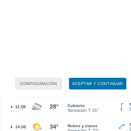
25°
Cubierto
02:00
Sensación T.
26°
25°
Cubierto
05:00
Sensación T.
26°
CONFIGURACIÓN
ACEPTAR Y CONTINUAR
25°
Cubierto
08:00
Sensación T.
26°
28°
Cubierto
11:00
Sensación T.
31°
34°
Nubes y claros
14:00
Sensación T.
37°