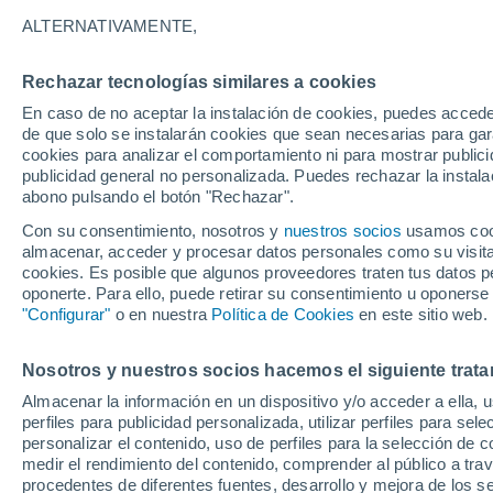
Gráfica del tiempo por horas en l' 
ALTERNATIVAMENTE,
SÍMBOLO
TEMPERATURA
Rechazar tecnologías similares a cookies
En caso de no aceptar la instalación de cookies, puedes acced
00
03
06
09
12
15
18
21
00
03
06
09
de que solo se instalarán cookies que sean necesarias para garan
cookies para analizar el comportamiento ni para mostrar publici
publicidad general no personalizada. Puedes rechazar la instala
abono pulsando el botón "Rechazar".
39°
38°
Con su consentimiento, nosotros y
nuestros socios
usamos cooki
37°
almacenar, acceder y procesar datos personales como su visita e
cookies. Es posible que algunos proveedores traten tus datos pe
oponerte. Para ello, puede retirar su consentimiento u oponerse
"Configurar"
o en nuestra
Política de Cookies
en este sitio web.
30°
27°
27°
25°
Nosotros y nuestros socios hacemos el siguiente trata
25°
24°
24°
Almacenar la información en un dispositivo y/o acceder a ella, 
22°
perfiles para publicidad personalizada, utilizar perfiles para sele
personalizar el contenido, uso de perfiles para la selección de c
medir el rendimiento del contenido, comprender al público a tra
procedentes de diferentes fuentes, desarrollo y mejora de los se