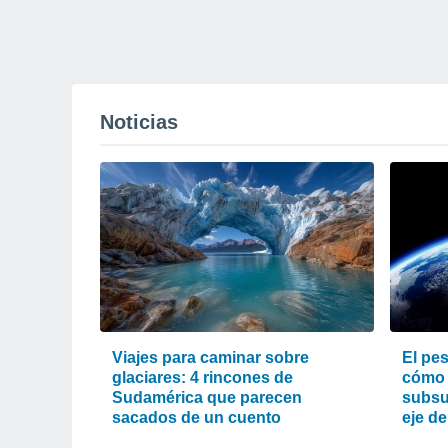
Noticias
Viajes para caminar sobre
El pes
glaciares: 4 rincones de
cómo 
Sudamérica que parecen
subsu
sacados de un cuento
eje de