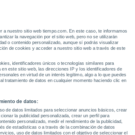
Olleria
VIENTO
PRECIPITACIÓN
er a nuestro sitio web tiempo.com. En este caso, te informamos
12
15
18
21
00
03
06
09
12
15
18
21
00
tizar la navegación por el sitio web, pero no se utilizarán
dad o contenido personalizado, aunque sí podrás visualizar
ción de cookies y acceder a nuestro sitio web a través de este
es, identificadores únicos o tecnologías similares para
n este sitio web, las direcciones IP y los identificadores de
35°
35°
rsonales en virtud de un interés legítimo, algo a lo que puedes
34°
33°
 al tratamiento de datos en cualquier momento haciendo clic en
32°
30°
28°
28°
27°
27°
miento de datos:
25°
25°
25°
uso de datos limitados para seleccionar anuncios básicos, crear
ccionar la publicidad personalizada, crear un perfil para
ontenido personalizado, medir el rendimiento de la publicidad,
vés de estadísticas o a través de la combinación de datos
rvicios, uso de datos limitados con el objetivo de seleccionar el