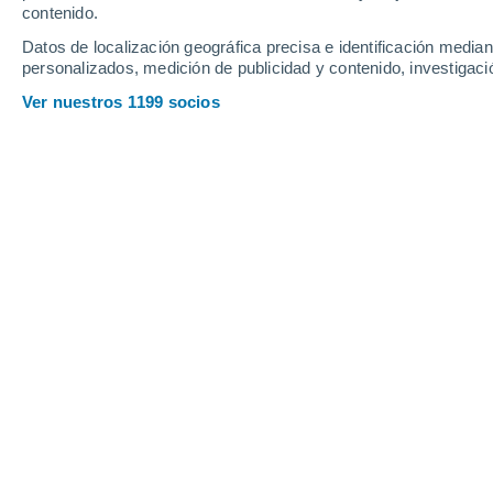
Sábado
8
Domingo
9
contenido.
Datos de localización geográfica precisa e identificación mediant
personalizados, medición de publicidad y contenido, investigació
Ver nuestros 1199 socios
La previsión del tiempo por horas en 
SÁBADO, 08 DE AGOSTO
1 Alerta ahora
Riesgo Moderado
La mayor parte del día
Nubes y claros
Salida del sol a las
07:09
Puesta del sol a las
21:05
Primera luz a las
06:40
Última luz a las
21:34