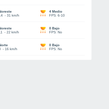
Noreste
4 Medio
14
-
31 km/h
FPS:
6-10
Noreste
0 Bajo
11
-
22 km/h
FPS:
No
Norte
0 Bajo
8
-
16 km/h
FPS:
No