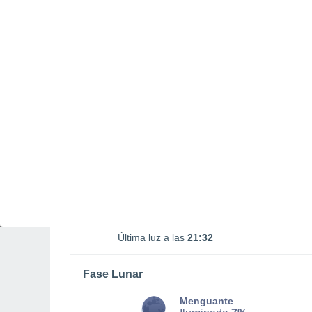
Salida Luna
Puesta Luna
02:51
18:53
LUNES, 10 DE AGOSTO
La mayor parte del día
Parcialmente nuboso
Salida del sol a las
07:11
Puesta del sol a las
21:03
Primera luz a las
06:42
Última luz a las
21:32
Fase Lunar
Menguante