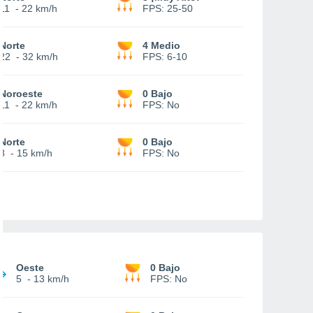
11
-
22 km/h
FPS:
25-50
Norte
4 Medio
22
-
32 km/h
FPS:
6-10
Noroeste
0 Bajo
11
-
22 km/h
FPS:
No
Norte
0 Bajo
8
-
15 km/h
FPS:
No
Oeste
0 Bajo
5
-
13 km/h
FPS:
No