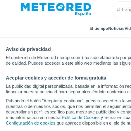
El tiempo
Noticias
Ví
Aviso de privacidad
El contenido de Meteored (tiempo.com) ha sido elaborado por pr
de calidad. Puedes acceder a este sitio web mediante las sigui
Aceptar cookies y acceder de forma gratuita
Inicio
Comunidad Valenciana
Provincia de Valencia
La publicidad digital personalizada, basada en la información r
financiar nuestra actividad para seguir ofreciéndote contenido c
El tiempo en l' Olleria
Pulsando el botón "Aceptar y continuar", puedes acceder a la w
nuestras o de nuestros socios, que nos permiten el seguimiento
desarrollar un perfil específico para mostrarte publicidad y co
El Tiempo 1 - 7 días
Por horas
más información en nuestra
Política de Cookies
y retirar en cu
Configuración de cookies
que aparece disponible en el pie de n