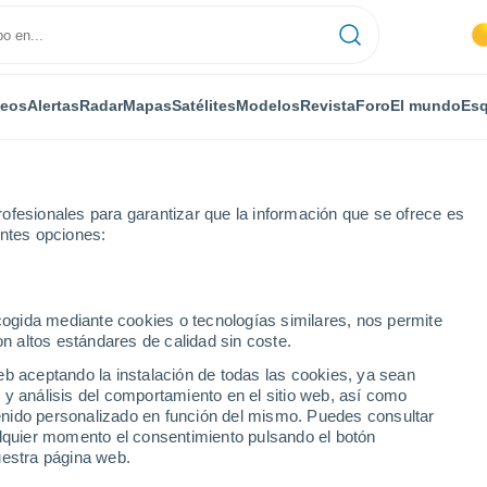
deos
Alertas
Radar
Mapas
Satélites
Modelos
Revista
Foro
El mundo
Esq
ofesionales para garantizar que la información que se ofrece es
entes opciones:
l' Olleria
Por horas
ecogida mediante cookies o tecnologías similares, nos permite
on altos estándares de calidad sin coste.
 por horas
eb aceptando la instalación de todas las cookies, ya sean
 y análisis del comportamiento en el sitio web, así como
ntenido personalizado en función del mismo. Puedes consultar
alquier momento el consentimiento pulsando el botón
uestra página web.