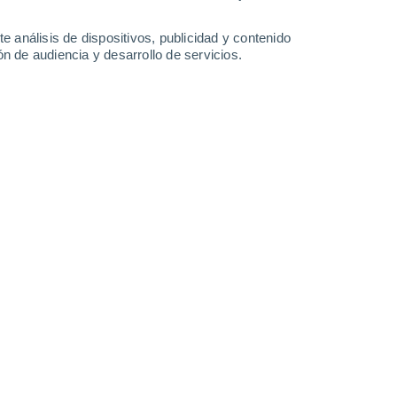
Lunes
10
e análisis de dispositivos, publicidad y contenido
n de audiencia y desarrollo de servicios.
l' Olleria
27°
Cielo despejado
02:00
Sensación T.
27°
25°
Cielo despejado
05:00
Sensación T.
25°
22°
Soleado
08:00
Sensación T.
25°
30°
Soleado
11:00
Sensación T.
31°