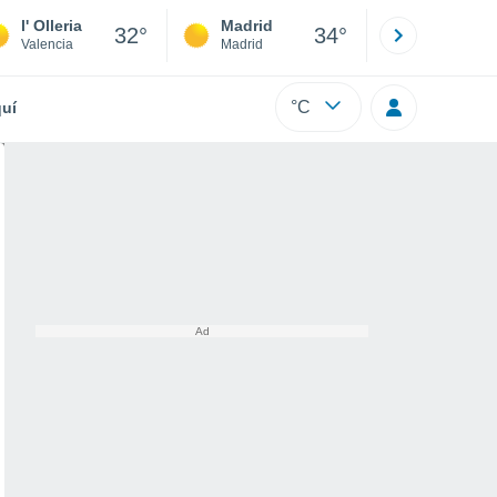
l' Olleria
Madrid
Barcelona
32°
34°
Valencia
Madrid
Barcelona
°C
uí