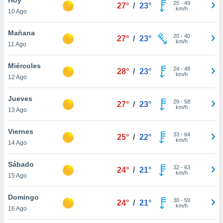
25
-
49
27°
/
23°
km/h
10 Ago
do en
 mismo.
sultar más
Mañana
20
-
40
27°
/
23°
 en nuestra
km/h
11 Ago
 Cookies
y
ualquier
Miércoles
24
-
48
28°
/
23°
km/h
12 Ago
ento
 botón
ación de
Jueves
29
-
58
27°
/
23°
kies
km/h
13 Ago
 disponible
e nuestra
Viernes
33
-
64
.
25°
/
22°
km/h
14 Ago
IVAMENTE,
Sábado
32
-
63
24°
/
21°
km/h
15 Ago
as
 a cookies
Domingo
30
-
59
24°
/
21°
km/h
 no aceptar
16 Ago
ón de