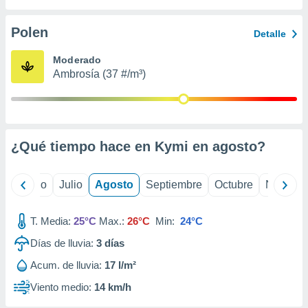
 seleccionar
o.
Polen
Detalle
calización
precisa e
Moderado
ión mediante
Ambrosía (37 #/m³)
, publicidad
dos,
 publicidad
,
¿Qué tiempo hace en Kymi en
agosto
?
ón de
 desarrollo
s.
yo
Junio
Julio
Agosto
Septiembre
Octubre
Noviemb
tros 1199
ios
T. Media:
25°C
Max.:
26°C
Min:
24°C
Días de lluvia:
3
días
Acum. de lluvia:
17 l/m²
Viento medio:
14 km/h