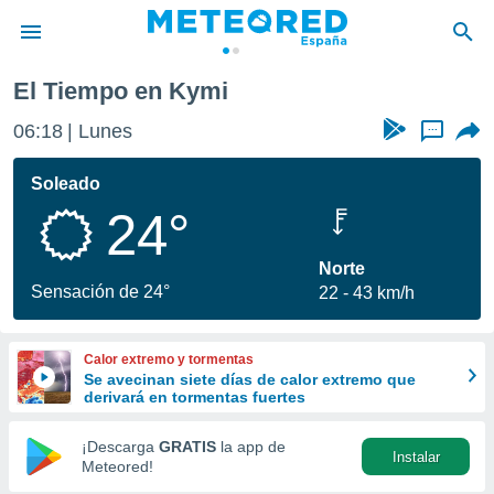
El Tiempo en Kymi
privacidad
06:18
Lunes
...
o de
tiempo.com)
borado por
Soleado
es para
24°
ue la
 que se
e calidad.
Norte
eder a este
Sensación de 24°
22
43 km/h
ediante las
opciones:
Calor extremo y tormentas
ookies y
Se avecinan siete días de calor extremo que
e forma
derivará en tormentas fuertes
d digital
¡Descarga
GRATIS
la app de
Instalar
ada, basada
Meteored!
mación