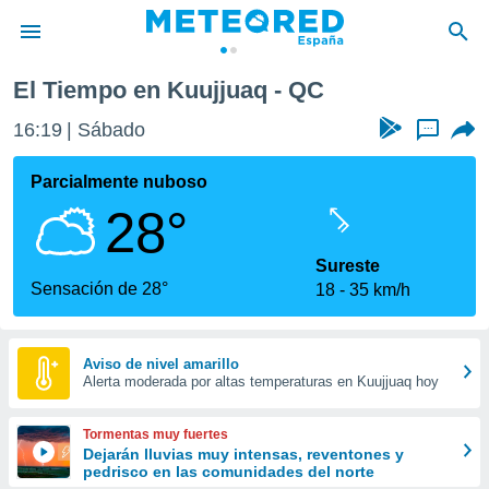
El Tiempo en Kuujjuaq - QC
privacidad
16:19
Sábado
...
o de
tiempo.com)
borado por
Parcialmente nuboso
es para
28°
ue la
 que se
e calidad.
Sureste
eder a este
Sensación de 28°
18
35 km/h
ediante las
opciones:
ookies y
Aviso de nivel amarillo
Alerta moderada por altas temperaturas en Kuujjuaq hoy
e forma
d digital
Tormentas muy fuertes
ada, basada
Dejarán lluvias muy intensas, reventones y
pedrisco en las comunidades del norte
mación