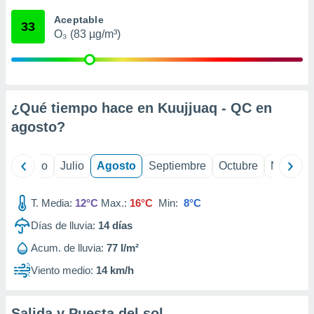
 seleccionar
o.
Aceptable
33
O₃ (83 µg/m³)
calización
precisa e
ión mediante
, publicidad
¿Qué tiempo hace en Kuujjuaq - QC en
dos,
agosto
?
 publicidad
,
ón de
yo
Junio
Julio
Agosto
Septiembre
Octubre
Noviemb
 desarrollo
s.
T. Media:
12°C
Max.:
16°C
Min:
8°C
tros 1199
ios
Días de lluvia:
14
días
Acum. de lluvia:
77 l/m²
Viento medio:
14 km/h
Salida y Puesta del sol