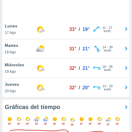
 botón
.
nto,
Lunes
11
-
27
33°
/
19°
km/h
17 Ago
cios
kies,
Martes
ores únicos
14
-
39
31°
/
21°
km/h
18 Ago
as similares
nar,
rocesar
Miércoles
16
-
36
32°
/
21°
onales como
km/h
19 Ago
 este sitio
recciones IP
Jueves
ficadores de
13
-
33
32°
/
20°
km/h
20 Ago
 posible
s
 traten tus
Gráficas del tiempo
nales en
 interés
go a lo que
33°
34°
34°
34°
33°
33°
34°
31°
32°
33°
32°
nerte. Para
31°
30°
retirar su