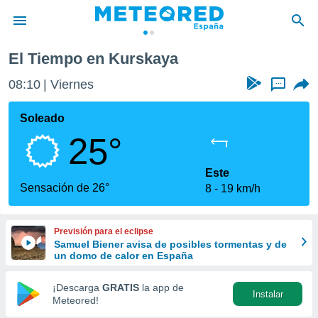
El Tiempo en Kurskaya
privacidad
08:10
Viernes
...
o de
tiempo.com)
borado por
Soleado
es para
25°
ue la
 que se
e calidad.
Este
eder a este
Sensación de 26°
8
19 km/h
ediante las
opciones:
Previsión para el eclipse
ookies y
Samuel Biener avisa de posibles tormentas y de
e forma
un domo de calor en España
d digital
¡Descarga
GRATIS
la app de
Instalar
ada, basada
Meteored!
mación