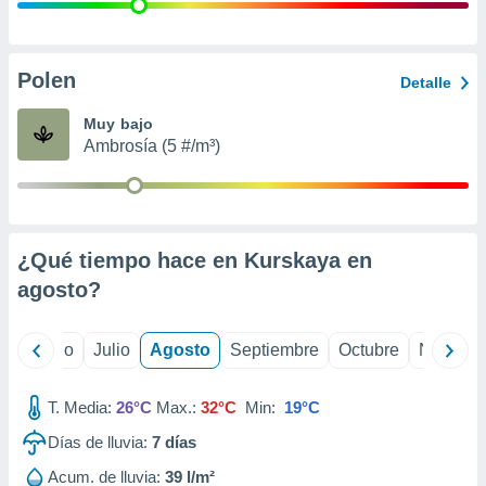
 seleccionar
o.
calización
precisa e
Polen
Detalle
ión mediante
Muy bajo
, publicidad
Ambrosía (5 #/m³)
dos,
 publicidad
,
ón de
¿Qué tiempo hace en Kurskaya en
 desarrollo
s.
agosto
?
tros 1199
ios
yo
Junio
Julio
Agosto
Septiembre
Octubre
Noviemb
T. Media:
26°C
Max.:
32°C
Min:
19°C
Días de lluvia:
7
días
Acum. de lluvia:
39 l/m²