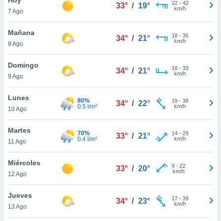
22
-
42
33°
/
19°
km/h
7 Ago
do en
 mismo.
sultar más
Mañana
18
-
35
34°
/
21°
 en nuestra
km/h
8 Ago
 Cookies
y
ualquier
Domingo
18
-
33
34°
/
21°
km/h
9 Ago
ento
 botón
ación de
Lunes
80%
19
-
38
34°
/
22°
kies
0.5 l/m²
km/h
10 Ago
 disponible
e nuestra
Martes
70%
14
-
29
.
33°
/
21°
0.4 l/m²
km/h
11 Ago
IVAMENTE,
Miércoles
9
-
22
33°
/
20°
km/h
12 Ago
as
 a cookies
Jueves
17
-
39
34°
/
23°
km/h
 no aceptar
13 Ago
ón de