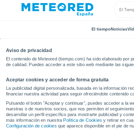
El tiempo
Noticias
Ví
Aviso de privacidad
El contenido de Meteored (tiempo.com) ha sido elaborado por pr
de calidad. Puedes acceder a este sitio web mediante las sigui
Aceptar cookies y acceder de forma gratuita
Inicio
Alemania
Baviera
Kulmbach
La publicidad digital personalizada, basada en la información r
financiar nuestra actividad para seguir ofreciéndote contenido c
El Tiempo en Kulmbac
Pulsando el botón "Aceptar y continuar", puedes acceder a la w
nuestras o de nuestros socios, que nos permiten el seguimiento
09:23
Domingo
desarrollar un perfil específico para mostrarte publicidad y co
más información en nuestra
Política de Cookies
y retirar en cu
Configuración de cookies
que aparece disponible en el pie de n
Soleado