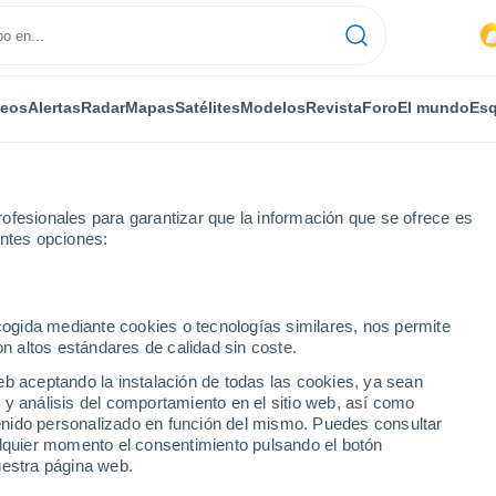
deos
Alertas
Radar
Mapas
Satélites
Modelos
Revista
Foro
El mundo
Esq
ofesionales para garantizar que la información que se ofrece es
entes opciones:
ecogida mediante cookies o tecnologías similares, nos permite
on altos estándares de calidad sin coste.
h
eb aceptando la instalación de todas las cookies, ya sean
 y análisis del comportamiento en el sitio web, así como
...
ntenido personalizado en función del mismo. Puedes consultar
alquier momento el consentimiento pulsando el botón
Por horas
uestra página web.
Intervalos nubosos en las
próximas horas