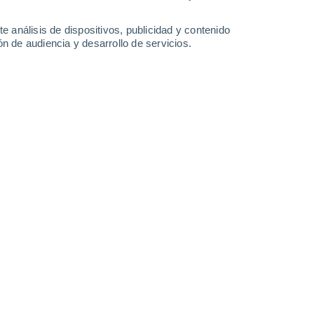
28°
/
13°
31°
/
13°
32°
/
15°
35°
/
16°
e análisis de dispositivos, publicidad y contenido
n de audiencia y desarrollo de servicios.
-
28
km/h
11
-
25
km/h
9
-
23
km/h
8
-
20
km/h
sto
Sureste
2 Bajo
8
-
18 km/h
FPS:
no
Sureste
3 Medio
11
-
26 km/h
FPS:
6-10
Sureste
4 Medio
13
-
29 km/h
FPS:
6-10
Sur
5 Medio
14
-
31 km/h
FPS:
6-10