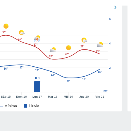
6
35°
31°
4
27°
26°
23°
22°
20°
17°
2
16°
15°
14°
12°
0.9
10°
9°
l/m²
Sáb
15
Dom
16
Lun
17
Mar
18
Mié
19
Jue
20
Vie
21
Mínima
Lluvia