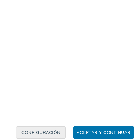
Calendario lunar
Lun
Mar
Mié
Jue
Vie
Sáb
Dom
9
10
11
12
13
14
15
16
17
18
19
20
21
22
CONFIGURACIÓN
ACEPTAR Y CONTINUAR