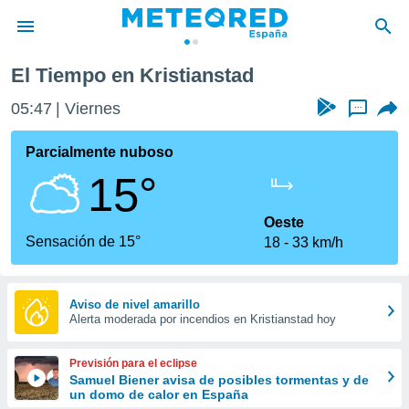
El Tiempo en Kristianstad
privacidad
05:47
Viernes
...
o de
tiempo.com)
borado por
Parcialmente nuboso
es para
15°
ue la
 que se
e calidad.
Oeste
eder a este
Sensación de 15°
18
33 km/h
ediante las
opciones:
ookies y
Aviso de nivel amarillo
Alerta moderada por incendios en Kristianstad hoy
e forma
d digital
Previsión para el eclipse
ada, basada
Samuel Biener avisa de posibles tormentas y de
un domo de calor en España
mación