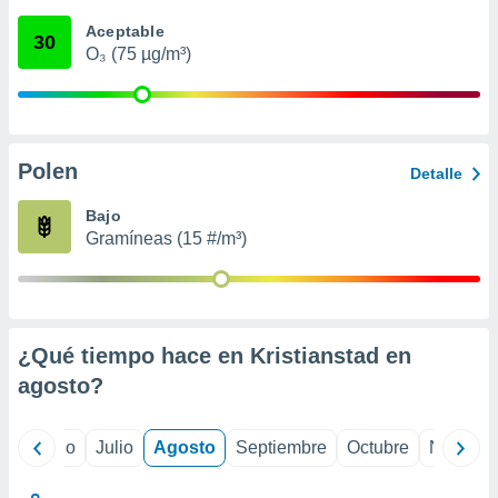
 seleccionar
o.
Aceptable
30
O₃ (75 µg/m³)
calización
precisa e
ión mediante
, publicidad
Polen
Detalle
dos,
 publicidad
Bajo
,
Gramíneas (15 #/m³)
ón de
 desarrollo
s.
tros 1199
ios
¿Qué tiempo hace en Kristianstad en
agosto
?
yo
Junio
Julio
Agosto
Septiembre
Octubre
Noviemb